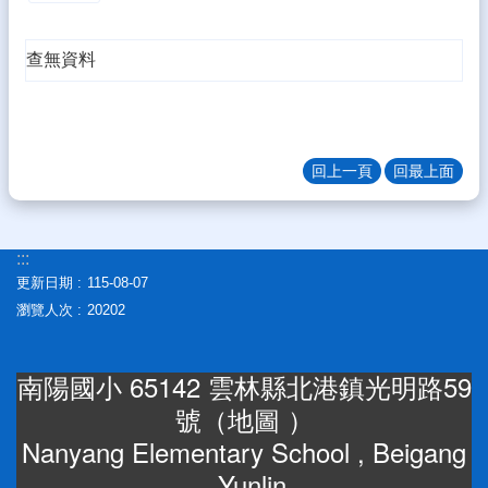
生
專
查無資料
區
校
園
成
果
回上一頁
回最上面
校
務
E
:::
化
更新日期
115-08-07
瀏覽人次
20202
雲
林
縣
南陽國小 65142 雲林縣北港鎮光明路59
數
號（
地圖
）
位
精
Nanyang Elementary School , Beigang
進
, Yunlin
軟