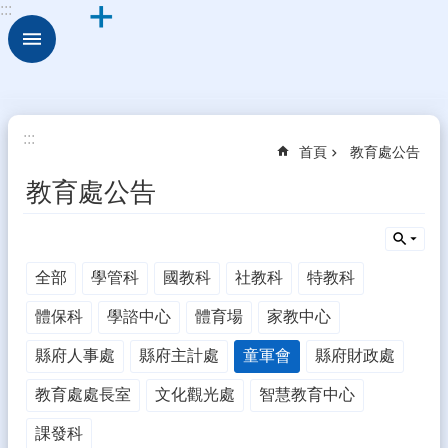
:::
跳到主要內容區塊
進
階
搜
尋
校
:::
首頁
教育處公告
園
動
教育處公告
態
認
識
全部
學管科
國教科
社教科
特教科
本
校
體保科
學諮中心
體育場
家教中心
行
縣府人事處
縣府主計處
童軍會
縣府財政處
政
處
教育處處長室
文化觀光處
智慧教育中心
室
課發科
學