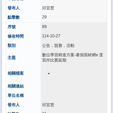
雲
邱宜慧
林
縣
29
教
育
89
網
114-10-27
雲
林
公告，競賽，活動
縣
數位學習精進方案-暑假因材網e 度
學
寫作比賽延期
務
系
統
教
師
進
修
網
邱宜慧
單