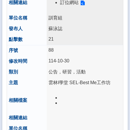
式
訂位網站
115
課
訓育組
程
蘇泳誌
計
畫
21
熱
88
門
關
114-10-30
鍵
字
公告，研習，活動
回
雲林I學堂 SEL-Best Me工作坊
首
頁
網
站
導
覽