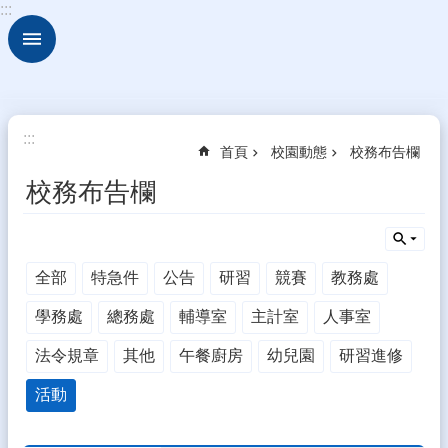
:::
跳到主要內容區塊
進
階
搜
尋
校
:::
首頁
校園動態
校務布告欄
園
動
校務布告欄
態
認
識
全部
特急件
公告
研習
競賽
教務處
本
校
學務處
總務處
輔導室
主計室
人事室
行
法令規章
其他
午餐廚房
幼兒園
研習進修
政
處
活動
室
學