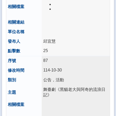
育
專
區
閱
讀
加
分
邱宜慧
吧
25
酷
英
87
自
主
114-10-30
檢
定
公告，活動
一
舞臺劇《黑貓老大與阿奇的流浪日
小
記》
時
玩
程