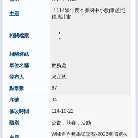
通
安
「114學年度本縣國中小教師 證照
全
補助計畫」
維
護
計
畫
學
校
人
教務處
員
資
邱宜慧
通
67
安
全
94
守
則
114-10-22
公告，競賽，活動
WMI世界數學邀請賽-2026臺灣選拔