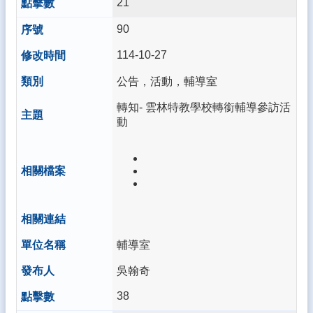
21
一
認
90
證
入
114-10-27
口
公告，活動，輔導室
線
轉知- 雲林特教學校轉銜輔導參訪活
上
動
填
報
系
統
（新）
南
陽
師
輔導室
生
google
吳翰奇
登
入
38