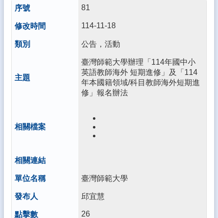
生
81
專
114-11-18
區
公告，活動
校
園
臺灣師範大學辦理「114年國中小
成
英語教師海外 短期進修」及「114
果
年本國籍領域/科目教師海外短期進
修」報名辦法
校
務
E
化
雲
林
縣
數
臺灣師範大學
位
精
邱宜慧
進
軟
26