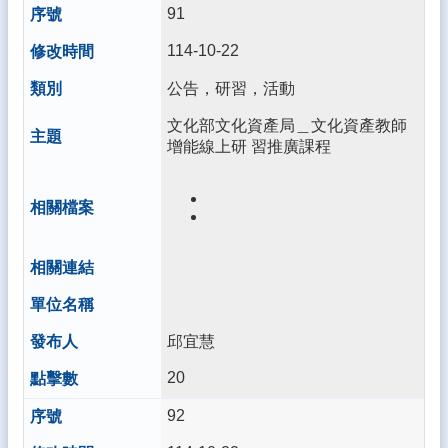
酷
91
英
114-10-22
cool
english
公告，研習，活動
登
文化部文化資產局＿文化資產教師
入
增能線上研 習推廣課程
管
理
網
站
資
料
開
放
邱宜慧
宣
告
20
隱
92
私
權