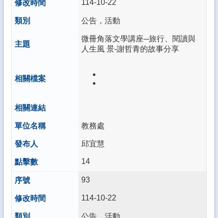
114-10-22
宣
告
公告，活動
資
微冊角落文學講座─旅行、閱讀與
訊
人生風 景-謝哲青的故事分享
安
全
政
策
雲
林
教務處
縣
立
邱宜慧
南
陽
14
國
民
93
小
114-10-22
學
資
公告，活動