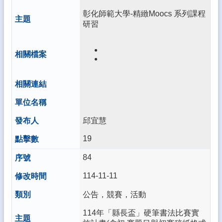
差
彰化師範大學-精緻Moocs 系列課程
勤
研習
系
統
雲
林
縣
親
師
交
流
邱宜慧
平
台
19
教
84
育
114-11-11
處
公
公告，競賽，活動
告
114年「縣長盃」硬筆書法比賽實
雲