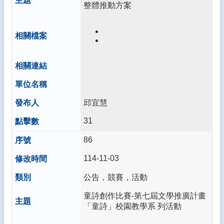
整體推動方案
南
陽
線
上
教
學
專
區
114
邱宜慧
年
31
公
開
86
授
課
114-11-03
性
公告，競賽，活動
別
平
童詩創作比賽-第七屆文學推廣計畫
等
「童詩」校園教學系 列活動
教