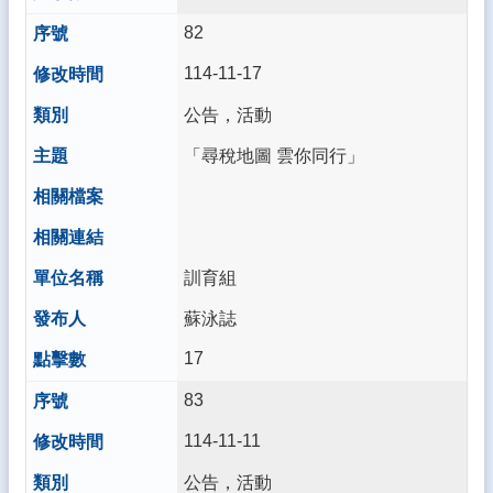
體
82
宣
114-11-17
導
專
公告，活動
區
「尋稅地圖 雲你同行」
登
入
管
理
南
訓育組
陽
蘇泳誌
午
餐
17
報
報
83
雲
114-11-11
林
縣
公告，活動