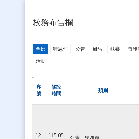
:::
校務布告欄
全部
特急件
公告
研習
競賽
教務
活動
序
修改
類別
號
時間
12
115-05
公告，學務處