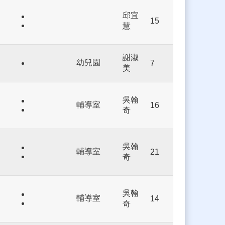
邱宜
15
慧
謝淑
幼兒園
7
美
吳翰
輔導室
16
奇
吳翰
輔導室
21
奇
吳翰
輔導室
14
奇