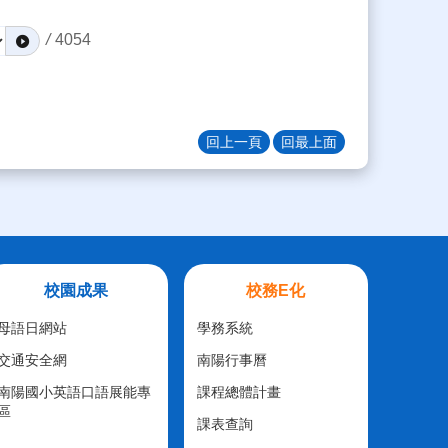
/
4054
回上一頁
回最上面
校園成果
校務E化
母語日網站
學務系統
交通安全網
南陽行事曆
南陽國小英語口語展能專
課程總體計畫
區
課表查詢