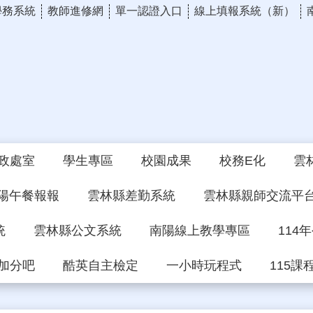
學務系統
教師進修網
單一認證入口
線上填報系統（新）
政處室
學生專區
校園成果
校務E化
雲
陽午餐報報
雲林縣差勤系統
雲林縣親師交流平
統
雲林縣公文系統
南陽線上教學專區
114
加分吧
酷英自主檢定
一小時玩程式
115課