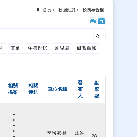
首頁
校園動態
校務布告欄
章
其他
午餐廚房
幼兒園
研習進修
發
點
相關
相關
單位名稱
布
擊
檔案
連結
人
數
學務處-衛
江昇
28