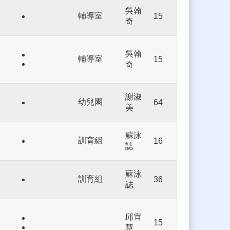
吳翰
輔導室
15
奇
吳翰
輔導室
15
奇
謝淑
幼兒園
64
美
蘇泳
訓育組
16
誌
蘇泳
訓育組
36
誌
邱宜
15
慧