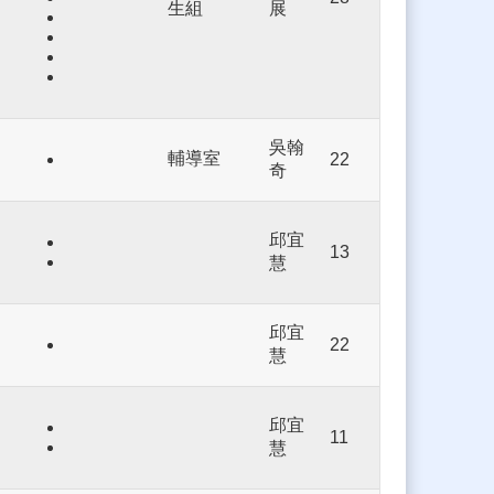
生組
展
吳翰
輔導室
22
奇
邱宜
13
慧
邱宜
22
慧
邱宜
11
慧