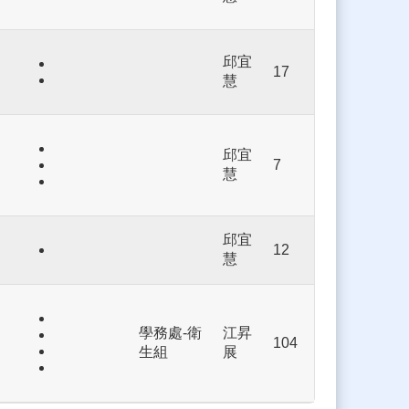
邱宜
17
慧
邱宜
7
慧
邱宜
12
慧
學務處-衛
江昇
104
生組
展