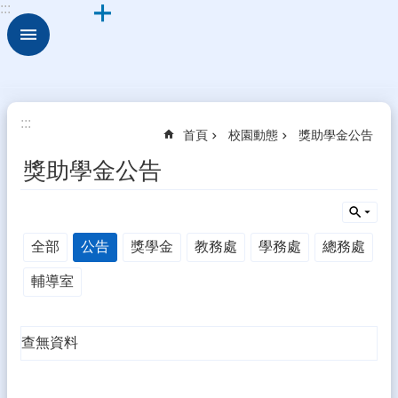
:::
跳到主要內容區塊
進
階
搜
尋
校
:::
首頁
校園動態
獎助學金公告
園
動
獎助學金公告
態
認
識
全部
公告
獎學金
教務處
學務處
總務處
本
校
輔導室
行
政
處
查無資料
室
學