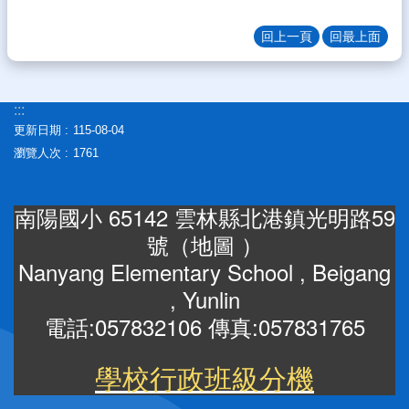
生
專
回上一頁
回最上面
區
校
園
:::
成
更新日期
115-08-04
果
瀏覽人次
1761
校
務
南陽國小 65142 雲林縣北港鎮光明路59
E
化
號（
地圖
）
Nanyang Elementary School , Beigang
雲
林
, Yunlin
縣
電話:057832106 傳真:057831765
數
位
精
學校行政班級分機
進
軟