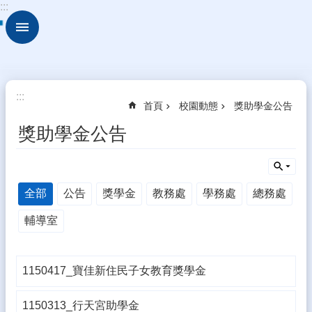
:::
跳到主要內容區塊
進
階
搜
尋
校
:::
首頁
校園動態
獎助學金公告
園
動
獎助學金公告
態
認
識
全部
公告
獎學金
教務處
學務處
總務處
本
校
輔導室
行
政
處
1150417_寶佳新住民子女教育獎學金
室
1150313_行天宮助學金
學