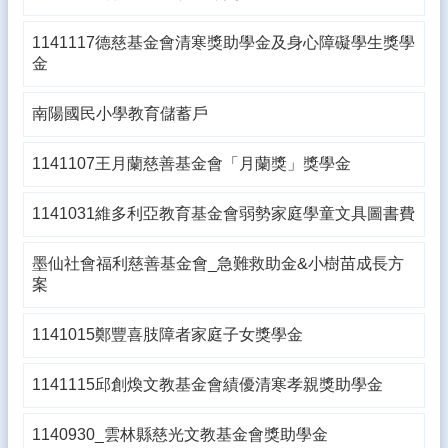
體
1141117德慈基金會清寒獎助學金及身心障礙學生獎學
宣
金
導
專
區
南陽國民小學教育儲蓄戶
登
1141107王月蘭慈善基金會「月蘭獎」獎學金
入
管
1141031維多利亞教育基金會弱勢家庭學童文具圖書費
理
南
墨仙社會福利慈善基金會_急難救助金&小樹苗成長方
陽
案
午
餐
1141015鄭豐喜肢障者家庭子女獎學金
報
報
1141115邱創煥文教基金會績優清寒孝親獎助學金
雲
林
1140930_雲林縣慈光文教基金會獎助學金
縣