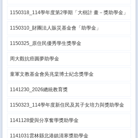
生
專
1150318_114學年度第2學期「大樹計 畫－獎助學金」
區
1150310_財團法人賑災基金會「助學金」
校
園
成
1150325_原住民優秀學生獎學金
果
周大觀抗癌圓夢助學金
校
務
E
童軍文教基金會吳兆棠博士紀念獎學金
化
1141230_2026總統教育獎
雲
林
縣
1150323_114學年度新住民及其子女培力與獎助學金
數
位
1141128愛與分享奮學獎助學金
精
進
軟
1141031雲林縣北港鎮清寒獎助學金