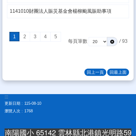
差
勤
1141010財團法人賑災基金會楊柳颱風賑助事項
系
統
雲
1
2
3
4
5
林
每頁筆數
/
93
縣
親
師
交
流
回上一頁
回最上面
平
台
教
:::
育
更新日期
115-08-10
處
瀏覽人次
1768
公
告
南陽國小 65142 雲林縣北港鎮光明路59
雲