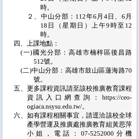
體
時。
２、
中山分部：112年6月4日、6月
宣
導
18日（星期日）上午9時至12
專
時。
區
四、
上課地點：
登
(一)
國光分部：高雄市楠梓區後昌路
入
管
512號。
理
(二)
中山分部：高雄市鼓山區蓮海路70
南
號。
陽
五、
更多課程資訊請至該校推廣教育課程
午
資訊入口網查詢：https://ceo-
餐
報
ogiaca.nsysu.edu.tw/。
報
六、
如有課程相關事宜，請逕洽該校全球
雲
產學營運及推廣處推廣教育組黃思萍
林
小姐，電話：07-5252000分機
縣