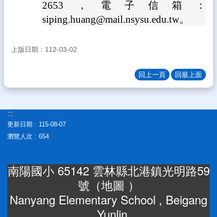
2653，電子信箱：
差
勤
siping.huang@mail.nsysu.edu.tw。
系
統
上版日期：112-03-02
雲
林
縣
回上一頁
回最上面
親
師
交
:::
流
更新日期
115-08-07
平
台
瀏覽人次
654
教
育
南陽國小 65142 雲林縣北港鎮光明路59
處
號（
地圖
）
公
告
Nanyang Elementary School , Beigang
, Yunlin
雲