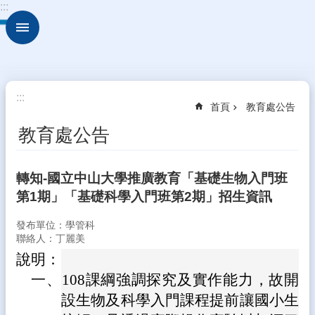
:::
跳到主要內容區塊
進
階
搜
尋
校
:::
首頁
教育處公告
園
動
教育處公告
態
認
轉知-國立中山大學推廣教育「基礎生物入門班
識
第1期」「基礎科學入門班第2期」招生資訊
本
校
發布單位：學管科
行
聯絡人：丁麗美
政
說明：
處
一、
108課綱強調探究及實作能力，故開
室
設生物及科學入門課程提前讓國小生
學