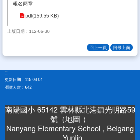
報名簡章
林
縣
pdf(159.55 KB)
學
生
卡
上版日期：112-06-30
停
卡/
回上一頁
回最上面
申
辦/
查
詢
:::
系
更新日期
115-08-04
統
瀏覽人次
642
雲
林
南陽國小 65142 雲林縣北港鎮光明路59
縣
公
號（
地圖
）
文
Nanyang Elementary School , Beigang
系
統
, Yunlin