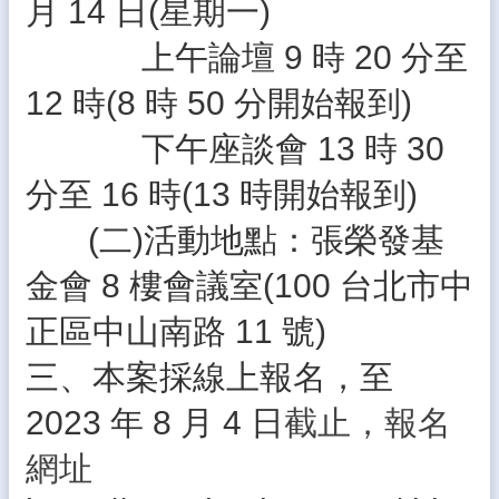
月 14 日(星期一)
體
上午論壇 9 時 20 分至
宣
導
12 時(8 時 50 分開始報到)
專
區
下午座談會 13 時 30
登
分至 16 時(13 時開始報到)
入
管
(二)活動地點：張榮發基
理
金會 8 樓會議室(100 台北市中
南
陽
正區中山南路 11 號)
午
餐
三、本案採線上報名，至
報
報
2023 年 8 月 4 日
截止，報名
雲
網址
林
縣