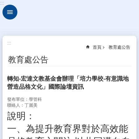
:::
跳到主要內容區塊
進
階
搜
尋
校
:::
首頁
教育處公告
園
動
教育處公告
態
認
轉知-宏達文教基金會辦理「培力學校-有意識地
識
營造品格文化」國際論壇資訊
本
校
發布單位：學管科
行
聯絡人：丁麗美
政
說明：
處
室
一、為提升教育界對於高效能
學