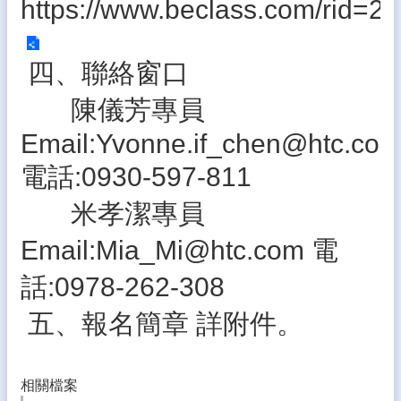
https://www.beclass.com/rid
差
勤
系
統
四、聯絡窗口
雲
陳儀芳專員
林
Email:Yvonne.if_chen@htc.co
縣
親
電話:0930-597-811
師
交
米孝潔專員
流
平
Email:Mia_Mi@htc.com 電
台
話:0978-262-308
教
育
五、報名簡章 詳附件。
處
公
告
相關檔案
雲