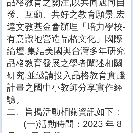
品格教育之關注,以共同邁向自
生
專
發、互動、共好之教育願景,宏
區
達文教基金會辦理「培力學校-
校
園
有意識地營造品格文化」國際
成
果
論壇,集結美國與台灣多年研究
校
品格教育發展之學者闡述相關
務
E
研究,並邀請投入品格教育實踐
化
計畫之國中小教師分享實作經
雲
林
驗。
縣
數
二、旨揭活動相關資訊如下：
位
精
(一)活動時間：2023 年 8
進
軟