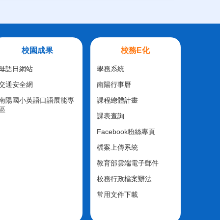
校園成果
校務E化
母語日網站
學務系統
交通安全網
南陽行事曆
南陽國小英語口語展能專
課程總體計畫
區
課表查詢
Facebook粉絲專頁
檔案上傳系統
教育部雲端電子郵件
校務行政檔案辦法
常用文件下載