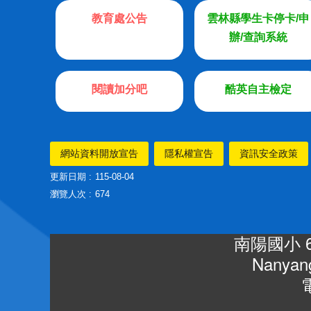
教育處公告
雲林縣學生卡停卡/申
辦/查詢系統
閱讀加分吧
酷英自主檢定
網站資料開放宣告
隱私權宣告
資訊安全政策
更新日期
115-08-04
瀏覽人次
674
南陽國小 
Nanyang
電