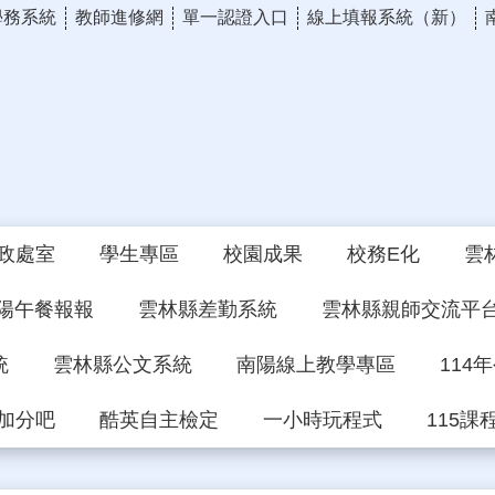
學務系統
教師進修網
單一認證入口
線上填報系統（新）
政處室
學生專區
校園成果
校務E化
雲
陽午餐報報
雲林縣差勤系統
雲林縣親師交流平
統
雲林縣公文系統
南陽線上教學專區
114
加分吧
酷英自主檢定
一小時玩程式
115課