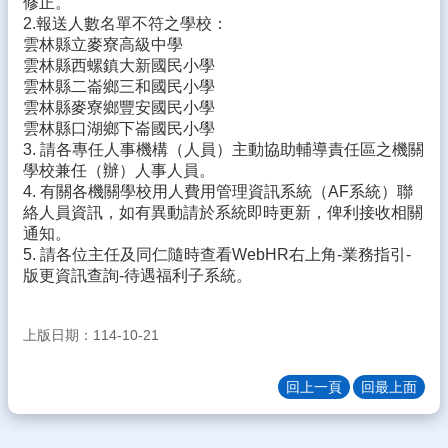
修正。
生
2.報送人數名單不符之學校：
專
雲林縣立麥寮高級中學
區
雲林縣西螺鎮大新國民小學
雲林縣二崙鄉三和國民小學
校
雲林縣麥寮鄉豐安國民小學
園
雲林縣口湖鄉下崙國民小學
成
3. 請各專任人事機構（人員）主動協助輔導責任區之機關
果
學校兼任（辦）人事人員。
4. 有關各機關學校用人費用管理資訊系統（AF系統）聯
校
絡人員資訊，如有異動請於系統即時更新，俾利接收相關
務
通知。
E
化
5. 請各位主任及同仁隨時查看WebHR右上角-業務指引-
版更資訊查詢-待遇福利子系統。
雲
林
縣
上版日期：114-10-21
數
位
回上一頁
回最上面
精
進
軟