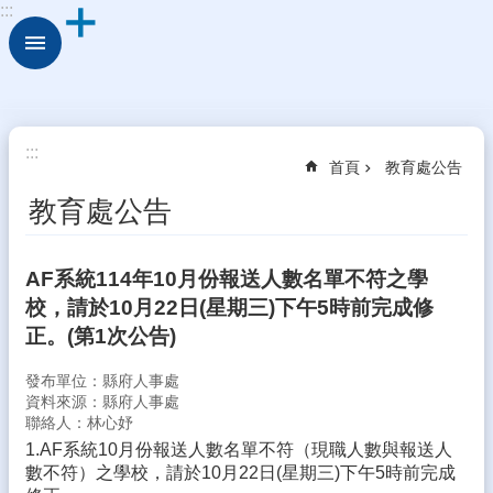
:::
跳到主要內容區塊
進
階
搜
尋
校
:::
首頁
教育處公告
園
動
教育處公告
態
認
AF系統114年10月份報送人數名單不符之學
識
校，請於10月22日(星期三)下午5時前完成修
本
校
正。(第1次公告)
行
發布單位：縣府人事處
政
資料來源：縣府人事處
處
聯絡人：林心妤
室
1.AF系統10月份報送人數名單不符（現職人數與報送人
數不符）之學校，請於10月22日(星期三)下午5時前完成
學