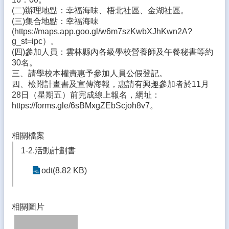
生
(二)辦理地點：幸福海味、梧北社區、金湖社區。
專
(三)集合地點：幸福海味
區
(https://maps.app.goo.gl/w6m7szKwbXJhKwn2A?
g_st=ipc）。
校
(四)參加人員：雲林縣內各級學校營養師及午餐秘書等約
園
30名。
成
三、請學校本權責惠予參加人員公假登記。
果
四、檢附計畫書及宣傳海報，惠請有興趣參加者於11月
28日（星期五）前完成線上報名，網址：
校
https://forms.gle/6sBMxgZEbScjoh8v7。
務
E
化
相關檔案
雲
1-2.活動計劃書
林
odt(8.82 KB)
縣
數
位
精
相關圖片
進
軟