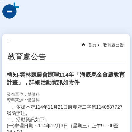
:::
跳到主要內容區塊
進
階
搜
尋
校
:::
首頁
教育處公告
園
動
教育處公告
態
認
轉知-雲林縣農會辦理114年「海底烏金食農教育
識
計畫」，詳細活動資訊如附件
本
校
發布單位：體健科
行
資料來源：體健科
政
一、依據本府114年11月21日府農府二字第1140587727
處
號函辦理。
室
二、活動資訊如下：
(一)辦理日期：114年12月3日（星期三）上午9：00至
學
16：00。