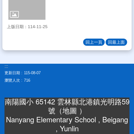
體
宣
導
上版日期：114-11-25
專
區
回上一頁
回最上面
登
入
管
理
:::
更新日期
115-08-07
南
瀏覽人次
716
陽
午
餐
南陽國小 65142 雲林縣北港鎮光明路59
報
報
號（
地圖
）
Nanyang Elementary School , Beigang
雲
林
, Yunlin
縣