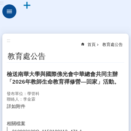
:::
跳到主要內容區塊
進
階
搜
尋
校
:::
首頁
教育處公告
園
動
教育處公告
態
認
檢送南華大學與國際佛光會中華總會共同主辦
識
「2026年教師生命教育禪修營—回家」活動。
本
校
發布單位：學管科
行
聯絡人：李金霖
政
詳如附件
處
室
相關檔案
學