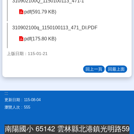
310902100Q_1150100113_471-1
生
專
pdf(591.79 KB)
區
310902100q_1150100113_471_DI.PDF
校
園
pdf(175.80 KB)
成
果
上版日期：115-01-21
校
務
回上一頁
回最上面
E
化
雲
:::
林
縣
更新日期
115-08-04
數
瀏覽人次
555
位
精
進
南陽國小 65142 雲林縣北港鎮光明路59
軟