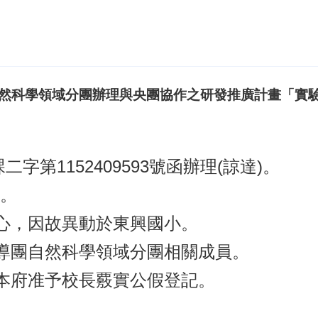
然科學領域分團辦理與央團協作之研發推廣計畫「實驗
字第1152409593號函辦理(諒達)。
)。
心，因故異動於東興國小。
導團自然科學領域分團相關成員。
本府准予校長覈實公假登記。