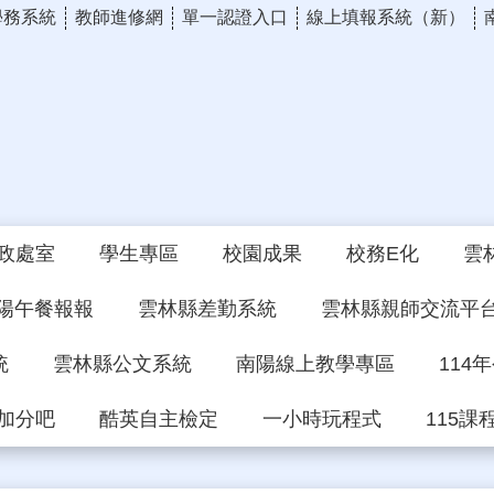
學務系統
教師進修網
單一認證入口
線上填報系統（新）
政處室
學生專區
校園成果
校務E化
雲
陽午餐報報
雲林縣差勤系統
雲林縣親師交流平
統
雲林縣公文系統
南陽線上教學專區
114
加分吧
酷英自主檢定
一小時玩程式
115課