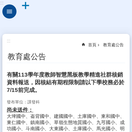
:::
跳到主要內容區塊
進
階
搜
尋
校
:::
首頁
教育處公告
園
動
教育處公告
態
認
有關113學年度教師智慧黑板教學精進社群核銷
識
資料報送，因核結有期程限制請以下學校務必於
本
校
7/15前完成。
行
發布單位：課發科
政
尚未送件：
處
大埤國中、崙背國中、建國國中、土庫國中、東和國中、
室
東仁國中、鎮南國小、草嶺生態地質國小、九芎國小、成
功國小、斗南國小、大東國小、土庫國小、馬光國小、明
學