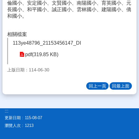
倫國小、安定國小、文賢國小、南陽國小、育英國小、元
生
長國小、和平國小、誠正國小、雲林國小、建陽國小、僑
專
和國小。
區
校
相關檔案
園
成
113ye48796_21153456147_DI
果
pdf(319.85 KB)
校
務
上版日期：114-06-30
E
化
回上一頁
回最上面
雲
林
縣
數
:::
位
更新日期
115-08-07
精
瀏覽人次
1213
進
軟