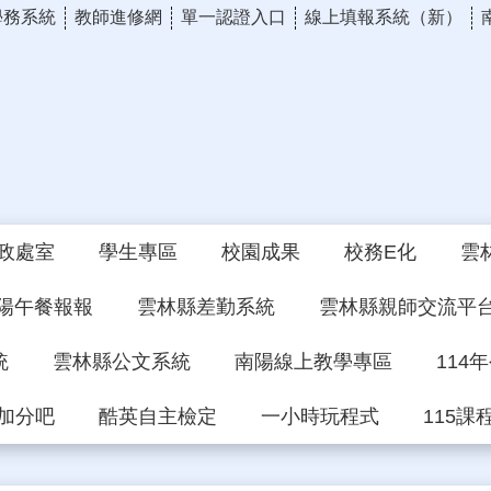
學務系統
教師進修網
單一認證入口
線上填報系統（新）
政處室
學生專區
校園成果
校務E化
雲
陽午餐報報
雲林縣差勤系統
雲林縣親師交流平
統
雲林縣公文系統
南陽線上教學專區
114
加分吧
酷英自主檢定
一小時玩程式
115課