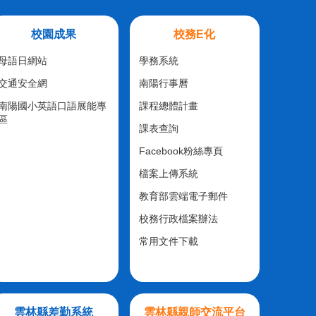
校園成果
校務E化
母語日網站
學務系統
交通安全網
南陽行事曆
南陽國小英語口語展能專
課程總體計畫
區
課表查詢
Facebook粉絲專頁
檔案上傳系統
教育部雲端電子郵件
校務行政檔案辦法
常用文件下載
雲林縣差勤系統
雲林縣親師交流平台