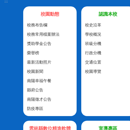
:::
校園動態
認識本校
校務布告欄
校史沿革
校務常用檔案辦法
學校概況
獎助學金公告
班級分機
榮譽榜
行政分機
最新活動照片
交通位置
校園新聞
校園導覽
南陽幸福午餐
縣府公告
南陽徵才公告
防疫專區
雲林縣數位精進軟體
宣導專區