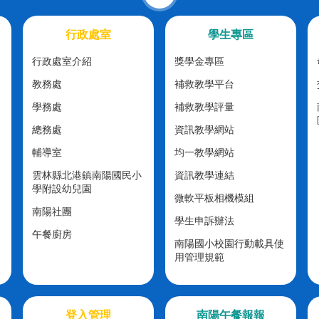
行政處室
學生專區
行政處室介紹
獎學金專區
教務處
補救教學平台
學務處
補救教學評量
總務處
資訊教學網站
輔導室
均一教學網站
雲林縣北港鎮南陽國民小
資訊教學連結
學附設幼兒園
微軟平板相機模組
南陽社團
學生申訴辦法
午餐廚房
南陽國小校園行動載具使
用管理規範
登入管理
南陽午餐報報