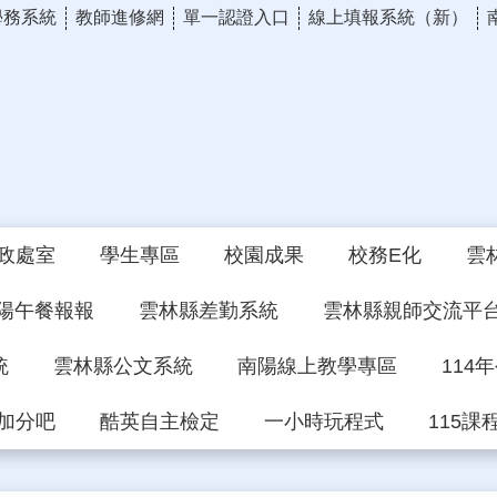
學務系統
教師進修網
單一認證入口
線上填報系統（新）
政處室
學生專區
校園成果
校務E化
雲
陽午餐報報
雲林縣差勤系統
雲林縣親師交流平
統
雲林縣公文系統
南陽線上教學專區
114
加分吧
酷英自主檢定
一小時玩程式
115課