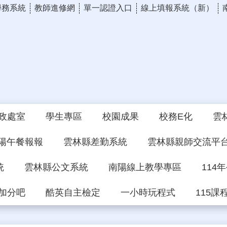
學務系統
教師進修網
單一認證入口
線上填報系統（新）
政處室
學生專區
校園成果
校務E化
雲
陽午餐報報
雲林縣差勤系統
雲林縣親師交流平
統
雲林縣公文系統
南陽線上教學專區
114
加分吧
酷英自主檢定
一小時玩程式
115課