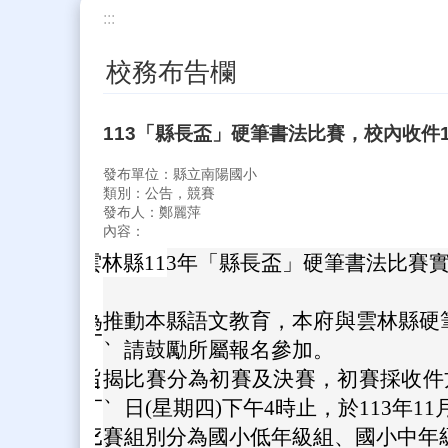
:::
校務布告欄
113「縣長盃」硬筆書法比賽，校內收件1
發布單位：縣立南陽國小
類別：公告，競賽
發布人：鄭麗萍
內容：
主旨：
檢送雲林縣113年「縣長盃」硬筆書法比賽
說明：
為推動本縣語文教育，本府與雲林縣硬
一、
請鼓勵所屬報名參加。
旨揭比賽分為初賽及決賽，初賽採收件方式
二、
日(星期四)下午4時止，於113年1
三、
比賽組別分為國小低年級組、國小中年