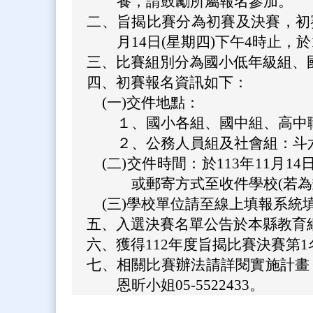
養，請鼓勵所屬報名參加。
二、
旨揭比賽分為初賽及決賽，初賽
月14日(星期四)下午4時止，於
三、
比賽組別分為國小低年級組、
四、
初賽報名資訊如下：
(一)
交件地點：
１、
國小各組、國中組、高中
２、
公務人員組及社會組：斗
(二)
交件時間：於113年11月1
或郵寄方式至收件學校(若
(三)
學校單位請至線上填報系統填報初賽報名
五、
入選決賽名單公告於本縣教育網電子公佈欄
六、
獲得112年度旨揭比賽決賽第1
七、
相關比賽辦法請詳閱實施計畫，
恩昕小姐05-5522433。