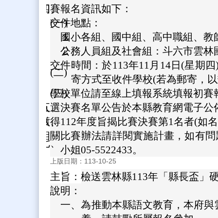
四、
初賽報名資訊如下：
(一)
交件地點：
１、
國小各組、國中組、高中職組、教
２、
公務人員組及社會組：斗六市雲林
交件時間：於113年11月14日(星
(二)
寄方式至收件學校(若為郵寄，以
(三)
學校單位請至線上填報系統填報初賽報名資料(網址：
五、
入選決賽名單公告於本縣教育網電子公佈欄(https
六、
獲得112年度旨揭比賽決賽第1名者(如名
相關比賽辦法請詳閱實施計畫，如有問題請
七、
小姐05-5522433。
上版日期：113-10-25
主旨：
檢送雲林縣113年「縣長盃」
說明：
一、
為推動本縣語文教育，本府與