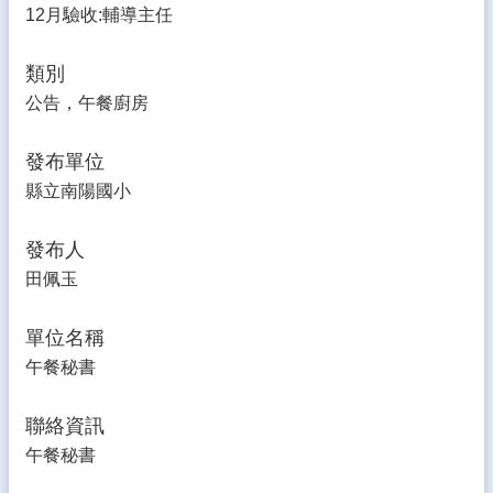
生
12月驗收:輔導主任
專
區
類別
校
公告，午餐廚房
園
成
發布單位
果
縣立南陽國小
校
務
發布人
E
田佩玉
化
雲
單位名稱
林
午餐秘書
縣
數
位
聯絡資訊
精
午餐秘書
進
軟