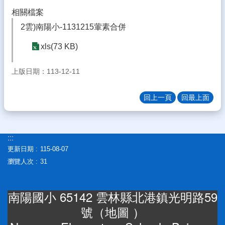
體
相關檔案
宣
2雲)南陽小-1131215葷素合併
導
專
xls(73 KB)
區
上版日期：113-12-11
登
入
管
回上一頁
回最上面
理
南
陽
:::
午
更新日期
115-08-07
餐
瀏覽人次
31
報
報
南陽國小 65142 雲林縣北港鎮光明路59
雲
號（
地圖
）
林
縣