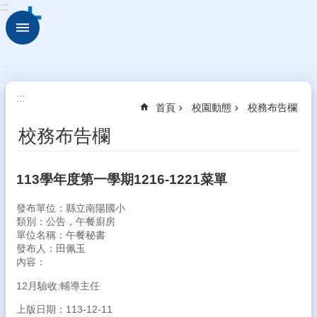
:::
跳到主要內容區塊
進
階
搜
尋
校
:::
首頁
校園動態
校務布告欄
園
動
校務布告欄
態
認
113學年度第一學期1216-1221菜單
識
本
發布單位：縣立南陽國小
校
類別：公告，午餐廚房
單位名稱：午餐秘書
行
發布人：田佩玉
政
內容：
處
室
12月驗收:輔導主任
上版日期：113-12-11
學