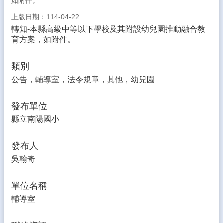
如附件。
生
專
上版日期：114-04-22
區
轉知-本縣高級中等以下學校及其附設幼兒園推動融合教
育方案，如附件。
校
園
類別
成
果
公告，輔導室，法令規章，其他，幼兒園
校
發布單位
務
E
縣立南陽國小
化
發布人
雲
林
吳翰奇
縣
數
單位名稱
位
精
輔導室
進
軟