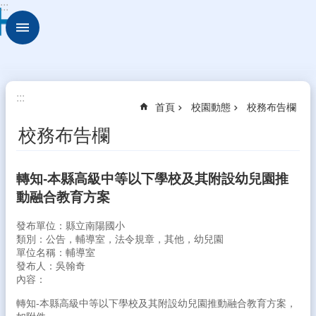
:::
跳到主要內容區塊
進
階
搜
尋
校
:::
首頁
校園動態
校務布告欄
園
動
校務布告欄
態
認
轉知-本縣高級中等以下學校及其附設幼兒園推
識
動融合教育方案
本
校
發布單位：縣立南陽國小
行
類別：公告，輔導室，法令規章，其他，幼兒園
單位名稱：輔導室
政
發布人：吳翰奇
處
內容：
室
轉知-本縣高級中等以下學校及其附設幼兒園推動融合教育方案，
學