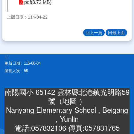
pdf(3.72 MB)
差
勤
系
上版日期：114-04-22
統
回上一頁
回最上面
雲
林
縣
親
:::
師
更新日期
115-08-04
交
瀏覽人次
59
流
平
台
南陽國小 65142 雲林縣北港鎮光明路59
教
號（
地圖
）
育
Nanyang Elementary School , Beigang
處
公
, Yunlin
告
電話:057832106 傳真:057831765
雲