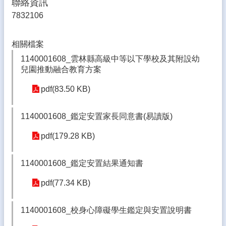
聯絡資訊
體
7832106
宣
導
相關檔案
專
區
1140001608_雲林縣高級中等以下學校及其附設幼
兒園推動融合教育方案
登
入
pdf(83.50 KB)
管
理
1140001608_鑑定安置家長同意書(易讀版)
南
pdf(179.28 KB)
陽
午
餐
1140001608_鑑定安置結果通知書
報
報
pdf(77.34 KB)
雲
林
1140001608_校身心障礙學生鑑定與安置說明書
縣