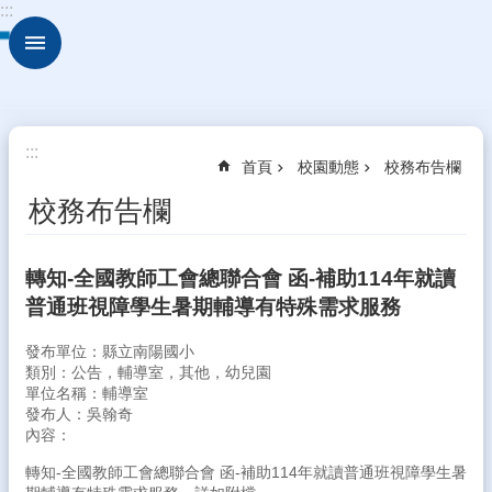
:::
跳到主要內容區塊
進
階
搜
尋
校
:::
首頁
校園動態
校務布告欄
園
動
校務布告欄
態
認
轉知-全國教師工會總聯合會 函-補助114年就讀
識
普通班視障學生暑期輔導有特殊需求服務
本
校
發布單位：縣立南陽國小
行
類別：公告，輔導室，其他，幼兒園
單位名稱：輔導室
政
發布人：吳翰奇
處
內容：
室
轉知-全國教師工會總聯合會 函-補助114年就讀普通班視障學生暑
學