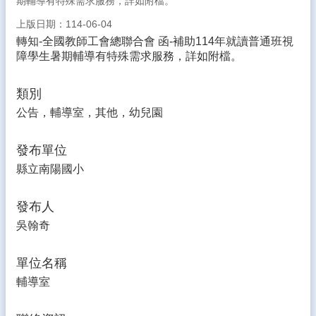
期輔導有特殊需求服務，詳如附檔。
生
專
上版日期：114-06-04
區
轉知-全國教師工會總聯合會 函-補助114年就讀普通班視
障學生暑期輔導有特殊需求服務，詳如附檔。
校
園
類別
成
果
公告，輔導室，其他，幼兒園
校
發布單位
務
E
縣立南陽國小
化
發布人
雲
林
吳翰奇
縣
數
單位名稱
位
精
輔導室
進
軟