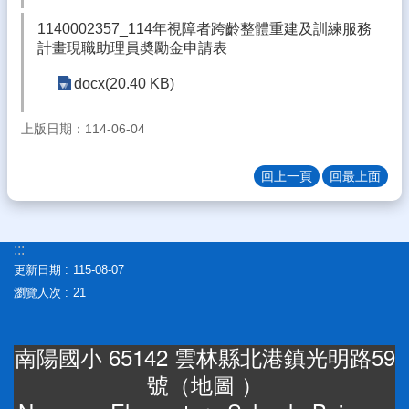
差
勤
1140002357_114年視障者跨齡整體重建及訓練服務
系
計畫現職助理員奬勵金申請表
統
docx(20.40 KB)
雲
林
上版日期：114-06-04
縣
親
回上一頁
回最上面
師
交
流
平
:::
台
更新日期
115-08-07
教
瀏覽人次
21
育
處
公
南陽國小 65142 雲林縣北港鎮光明路59
告
號（
地圖
）
雲