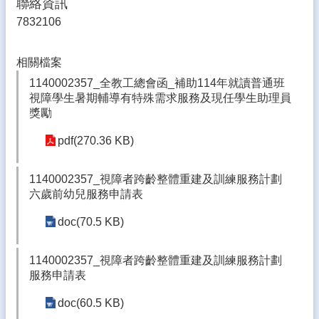
聯絡資訊
體
7832106
宣
導
相關檔案
專
區
1140002357_全教工總會函_補助114年就讀普通班
視障學生暑期輔導有特殊需求服務及現任學生助理員
登
獎勵
入
管
pdf(270.36 KB)
理
1140002357_視障者跨齡整體重建及訓練服務計劃
南
六歲前幼兒服務申請表
陽
午
doc(70.5 KB)
餐
報
報
1140002357_視障者跨齡整體重建及訓練服務計劃
服務申請表
雲
林
doc(60.5 KB)
縣