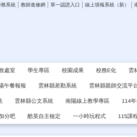
學務系統
教師進修網
單一認證入口
線上填報系統（新）
政處室
學生專區
校園成果
校務E化
雲
陽午餐報報
雲林縣差勤系統
雲林縣親師交流平
統
雲林縣公文系統
南陽線上教學專區
114
加分吧
酷英自主檢定
一小時玩程式
115課