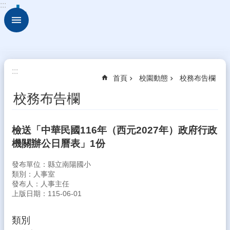
:::
跳到主要內容區塊
進
階
搜
尋
校
:::
首頁
校園動態
校務布告欄
園
動
校務布告欄
態
認
檢送「中華民國116年（西元2027年）政府行政
識
機關辦公日曆表」1份
本
校
發布單位：縣立南陽國小
行
類別：人事室
發布人：人事主任
政
上版日期：115-06-01
處
室
類別
學