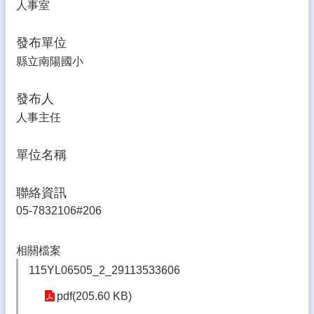
人事室
生
專
區
發布單位
縣立南陽國小
校
園
成
發布人
果
人事主任
校
務
單位名稱
E
化
聯絡資訊
雲
05-7832106#206
林
縣
數
相關檔案
位
115YL06505_2_29113533606
精
進
pdf(205.60 KB)
軟