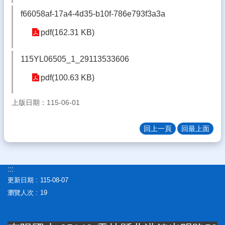
體
f66058af-17a4-4d35-b10f-786e793f3a3a
宣
pdf(162.31 KB)
導
專
區
115YL06505_1_29113533606
登
pdf(100.63 KB)
入
管
上版日期：115-06-01
理
南
回上一頁
回最上面
陽
午
餐
報
:::
報
更新日期
115-08-07
瀏覽人次
19
雲
林
縣