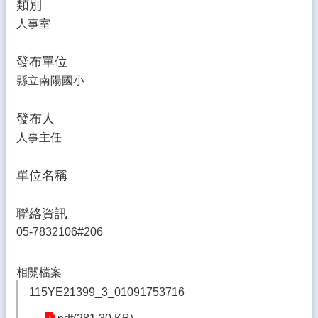
類別
生
人事室
專
區
發布單位
校
縣立南陽國小
園
成
果
發布人
人事主任
校
務
E
單位名稱
化
雲
聯絡資訊
林
05-7832106#206
縣
數
位
相關檔案
精
115YE21399_3_01091753716
進
軟