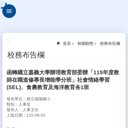
:::
跳到主要內容區塊
進
階
搜
尋
校
:::
首頁
校園動態
校務布告欄
園
動
校務布告欄
態
認
函轉國立嘉義大學辦理教育部委辦「115年度教
識
師在職進修專長增能學分班」社會情緒學習
本
校
(SEL)、食農教育及海洋教育各1班
行
發布單位：縣立南陽國小
政
類別：人事室
處
發布人：人事主任
室
上版日期：115-06-02
學