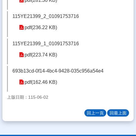
pdf(281.30 KB)
體
宣
115YE21399_2_01091753716
導
pdf(236.22 KB)
專
區
115YE21399_1_01091753716
登
入
pdf(223.74 KB)
管
理
693b13cd-0f14-4bc4-9428-035c956a54e4
南
pdf(162.46 KB)
陽
午
餐
上版日期：115-06-02
報
報
回上一頁
回最上面
雲
林
縣