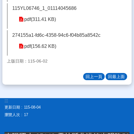
體
115YL06746_1_01114045686
宣
pdf(311.41 KB)
導
專
區
274155a1-fd6c-4358-94c6-f04b85a8542c
登
pdf(156.62 KB)
入
管
上版日期：115-06-02
理
南
回上一頁
回最上面
陽
午
餐
報
:::
報
更新日期
115-08-04
瀏覽人次
17
雲
林
縣