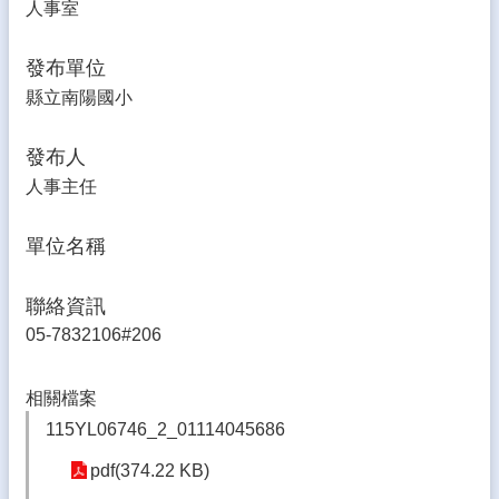
人事室
生
專
區
發布單位
縣立南陽國小
校
園
成
發布人
果
人事主任
校
務
單位名稱
E
化
聯絡資訊
雲
05-7832106#206
林
縣
數
相關檔案
位
115YL06746_2_01114045686
精
進
pdf(374.22 KB)
軟