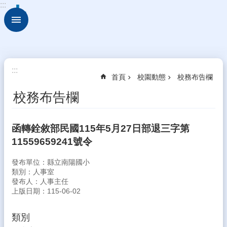
:::
跳到主要內容區塊
進
階
搜
尋
校
:::
首頁
校園動態
校務布告欄
園
動
校務布告欄
態
認
函轉銓敘部民國115年5月27日部退三字第
識
11559659241號令
本
校
發布單位：縣立南陽國小
行
類別：人事室
發布人：人事主任
政
上版日期：115-06-02
處
室
類別
學