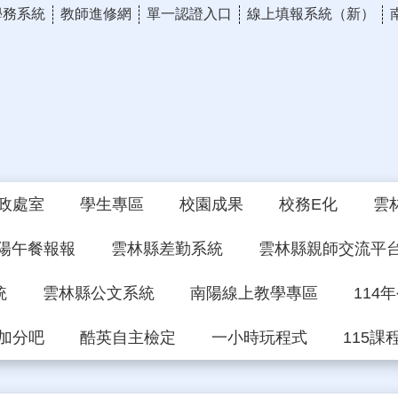
學務系統
教師進修網
單一認證入口
線上填報系統（新）
政處室
學生專區
校園成果
校務E化
雲
陽午餐報報
雲林縣差勤系統
雲林縣親師交流平
統
雲林縣公文系統
南陽線上教學專區
114
加分吧
酷英自主檢定
一小時玩程式
115課