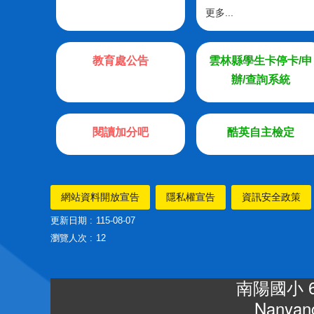
更多...
教育處公告
雲林縣學生卡停卡/申
辦/查詢系統
閱讀加分吧
酷英自主檢定
網站資料開放宣告
隱私權宣告
資訊安全政策
更新日期
115-08-07
瀏覽人次
12
南陽國小 
Nanyang