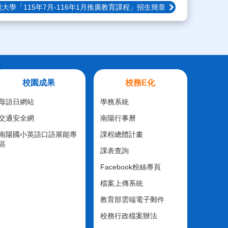
大學「115年7月-116年1月推廣教育課程」招生簡章
校園成果
校務E化
母語日網站
學務系統
交通安全網
南陽行事曆
南陽國小英語口語展能專
課程總體計畫
區
課表查詢
Facebook粉絲專頁
檔案上傳系統
教育部雲端電子郵件
校務行政檔案辦法