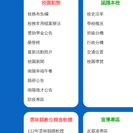
校園動態
認識本校
校務布告欄
校史沿革
校務常用檔案辦法
學校概況
獎助學金公告
班級分機
榮譽榜
行政分機
最新活動照片
交通位置
校園新聞
校園導覽
南陽幸福午餐
縣府公告
南陽徵才公告
防疫專區
雲林縣數位精進軟體
宣導專區
112年雲林縣購軟體
反霸凌專區