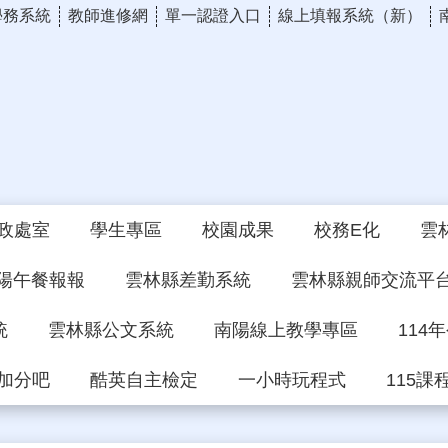
學務系統
教師進修網
單一認證入口
線上填報系統（新）
政處室
學生專區
校園成果
校務E化
雲
陽午餐報報
雲林縣差勤系統
雲林縣親師交流平
統
雲林縣公文系統
南陽線上教學專區
114
加分吧
酷英自主檢定
一小時玩程式
115課