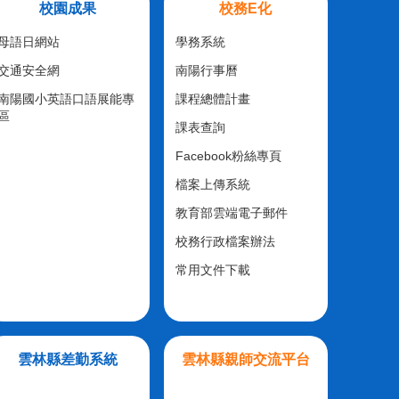
校園成果
校務E化
母語日網站
學務系統
交通安全網
南陽行事曆
南陽國小英語口語展能專
課程總體計畫
區
課表查詢
Facebook粉絲專頁
檔案上傳系統
教育部雲端電子郵件
校務行政檔案辦法
常用文件下載
雲林縣差勤系統
雲林縣親師交流平台