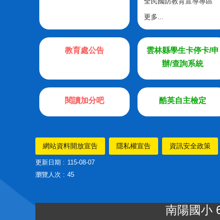
全民國防教育宣導專區
更多...
教育處公告
雲林縣學生卡停卡/申
辦/查詢系統
閱讀加分吧
酷英自主檢定
網站資料開放宣告
隱私權宣告
資訊安全政策
更新日期
115-08-07
瀏覽人次
45
南陽國小 