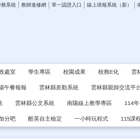
學務系統
教師進修網
單一認證入口
線上填報系統（新）
政處室
學生專區
校園成果
校務E化
雲
陽午餐報報
雲林縣差勤系統
雲林縣親師交流平
統
雲林縣公文系統
南陽線上教學專區
114
加分吧
酷英自主檢定
一小時玩程式
115課