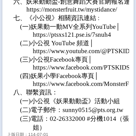
六、妖果動動盃-創意舞蹈大賽官網報名連
差
https://monsterfruit.tw/mystidance/
勤
系
七、《小公視》相關資訊連結 :
統
(一)妖果動一動MV全系列YouTube│
https://ptsxs121.pse.is/7snuh4
雲
林
(二)小公視 YouTube 頻道│
縣
https://www.youtube.com/@PTSKIDS
親
(三)小公視Facebook專頁│
師
交
https://www.facebook.com/PTSKIDS
流
(四)妖果小學Facebook專頁│
平
https://www.facebook.com/MonsterFrui
台
八、聯繫資訊：
教
(一)小公視《妖果動動盃》活動小組
育
(二)電子郵件：sunny0515@pts.org.tw
處
公
(三)電話：02-26332000 #分機1014（張小
告
姐）
雲
上版日期：114-07-01