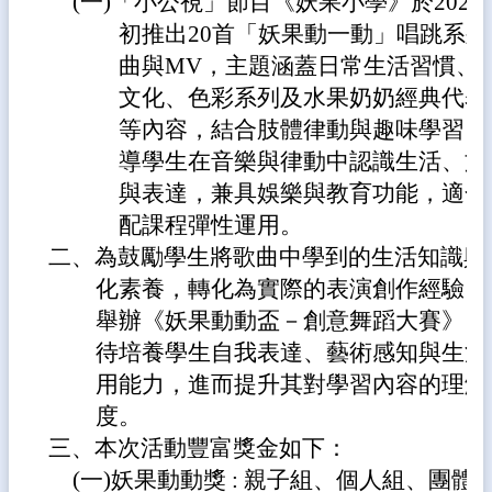
(一)「小公視」節目《妖果小學》於2025
生
初推出20首「妖果動一動」唱跳系列
專
區
曲與MV，主題涵蓋日常生活習慣、
文化、色彩系列及水果奶奶經典代表
校
園
等內容，結合肢體律動與趣味學習，
成
導學生在音樂與律動中認識生活、文
果
與表達，兼具娛樂與教育功能，適合
校
配課程彈性運用。
務
二、為鼓勵學生將歌曲中學到的生活知識與
E
化
化素養，轉化為實際的表演創作經驗，
舉辦《妖果動動盃－創意舞蹈大賽》，
雲
林
待培養學生自我表達、藝術感知與生活
縣
用能力，進而提升其對學習內容的理解
數
度。
位
精
三、本次活動豐富獎金如下：
進
(一)妖果動動獎 : 親子組、個人組、團體
軟