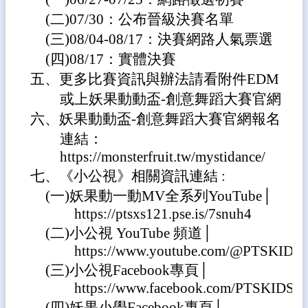
育
專
(二)07/30：公布晉級決賽名單
區
(三)08/04-08/17：決賽網路人氣票選
閱
(四)08/17：實體決賽
讀
五、更多比賽資訊與辦法請看附件EDM
加
或上妖果動動盃-創意舞蹈大賽官網
分
吧
六、妖果動動盃-創意舞蹈大賽官網報名
連結：
酷
英
https://monsterfruit.tw/mystidance/
自
七、《小公視》相關資訊連結 :
主
(一)妖果動一動MV全系列YouTube│
檢
定
https://ptsxs121.pse.is/7snuh4
(二)小公視 YouTube 頻道│
一
https://www.youtube.com/@PTSKIDS
小
時
(三)小公視Facebook專頁│
玩
https://www.facebook.com/PTSKIDS
程
(四)妖果小學Facebook專頁│