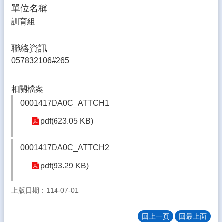
雲
單位名稱
林
訓育組
縣
教
聯絡資訊
育
網
057832106#265
雲
林
相關檔案
縣
0001417DA0C_ATTCH1
學
務
pdf(623.05 KB)
系
統
0001417DA0C_ATTCH2
教
pdf(93.29 KB)
師
進
修
上版日期：114-07-01
網
回上一頁
回最上面
單