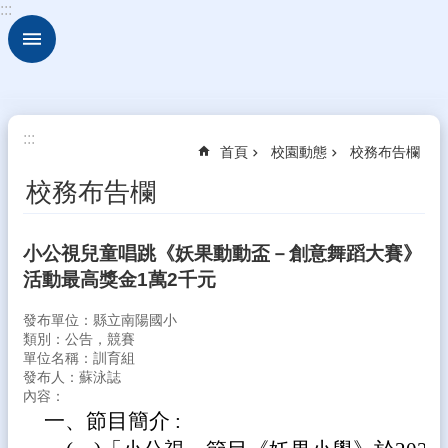
:::
跳到主要內容區塊
進
階
搜
尋
校
:::
首頁
校園動態
校務布告欄
園
動
校務布告欄
態
認
小公視兒童唱跳《妖果動動盃－創意舞蹈大賽》
識
活動最高獎金1萬2千元
本
校
發布單位：縣立南陽國小
行
類別：公告，競賽
單位名稱：訓育組
政
發布人：蘇泳誌
處
內容：
室
一、節目簡介 :
學