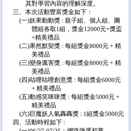
其對學習內容的理解深度。
南
三、本次活動豐富獎金如下：
陽
線
(一)妖果動動獎 : 親子組、個人組、團
上
體組各取1組，獎金12000元+獎盃
教
學
+精美禮品
專
(二)果然默契獎 : 每組獎金8000元 + 精
區
美禮品
114
(三)變身厲害獎 : 每組獎金8000元 + 精
年
美禮品
公
開
(四)咕哩咕哩創意獎 : 每組獎金6000元
授
+ 精美禮品
課
(五)動感笑咪咪獎 : 每組獎金5000元 +
性
精美禮品
別
平
(六)巨魔妖人氣轟轟獎 : 1組獎金5000元
等
四、活動時程如下 :
教
(一)06/27-07/25：網路徵選初賽