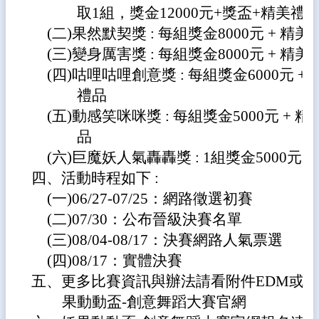
體
取1組，獎金12000元+獎盃+精美禮
(二)果然默契獎 : 每組獎金8000元 + 精美
宣
導
(三)變身厲害獎 : 每組獎金8000元 + 精美
專
(四)咕哩咕哩創意獎 : 每組獎金6000元 + 
區
禮品
登
(五)動感笑咪咪獎 : 每組獎金5000元 + 精
入
品
管
理
(六)巨魔妖人氣轟轟獎 : 1組獎金5000元
四、活動時程如下 :
南
陽
(一)06/27-07/25：網路徵選初賽
午
(二)07/30：公布晉級決賽名單
餐
(三)08/04-08/17：決賽網路人氣票選
報
報
(四)08/17：實體決賽
五、更多比賽資訊與辦法請看附件EDM或
雲
林
果動動盃-創意舞蹈大賽官網
縣