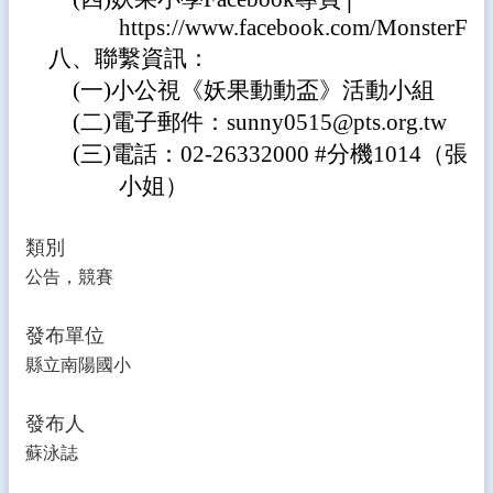
式
https://www.facebook.com/MonsterFrui
115
八、聯繫資訊：
課
(一)小公視《妖果動動盃》活動小組
程
計
(二)電子郵件：sunny0515@pts.org.tw
畫
(三)電話：02-26332000 #分機1014（張
熱
小姐）
門
關
鍵
類別
字
公告，競賽
回
首
發布單位
頁
縣立南陽國小
網
站
發布人
導
蘇泳誌
覽