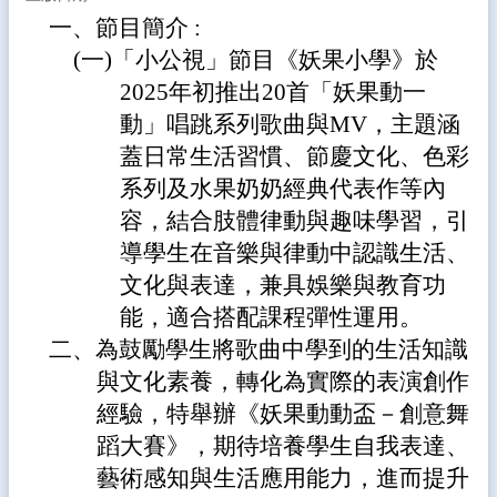
林
一、節目簡介 :
縣
(一)「小公視」節目《妖果小學》於
學
生
2025年初推出20首「妖果動一
卡
動」唱跳系列歌曲與MV，主題涵
停
蓋日常生活習慣、節慶文化、色彩
卡/
申
系列及水果奶奶經典代表作等內
辦/
容，結合肢體律動與趣味學習，引
查
詢
導學生在音樂與律動中認識生活、
系
文化與表達，兼具娛樂與教育功
統
能，適合搭配課程彈性運用。
雲
二、為鼓勵學生將歌曲中學到的生活知識
林
與文化素養，轉化為實際的表演創作
縣
公
經驗，特舉辦《妖果動動盃－創意舞
文
蹈大賽》，期待培養學生自我表達、
系
藝術感知與生活應用能力，進而提升
統