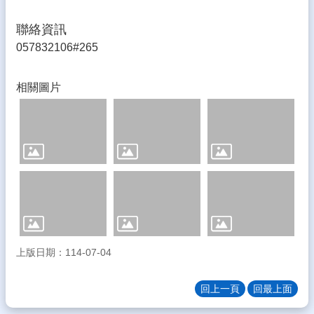
體
聯絡資訊
宣
057832106#265
導
專
區
相關圖片
登
入
管
理
南
陽
午
餐
報
報
上版日期：114-07-04
雲
回上一頁
回最上面
林
縣