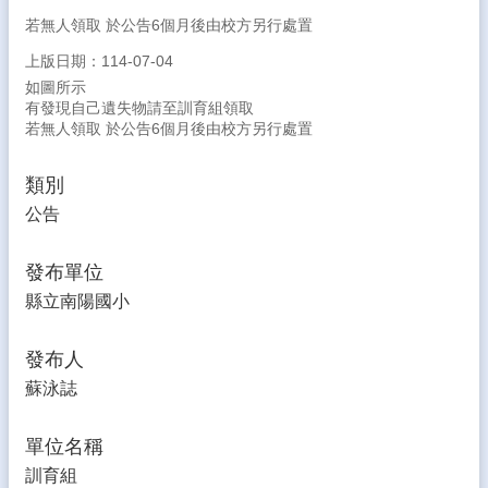
生
若無人領取 於公告6個月後由校方另行處置
專
區
上版日期：114-07-04
如圖所示
校
有發現自己遺失物請至訓育組領取
園
若無人領取 於公告6個月後由校方另行處置
成
果
類別
校
公告
務
E
發布單位
化
縣立南陽國小
雲
林
發布人
縣
數
蘇泳誌
位
精
單位名稱
進
訓育組
軟