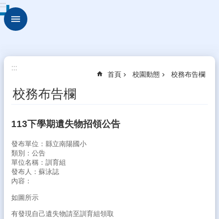
:::
跳到主要內容區塊
進
階
搜
尋
校
:::
首頁
校園動態
校務布告欄
園
動
校務布告欄
態
認
113下學期遺失物招領公告
識
本
發布單位：縣立南陽國小
校
類別：公告
單位名稱：訓育組
行
發布人：蘇泳誌
政
內容：
處
室
如圖所示
有發現自己遺失物請至訓育組領取
學