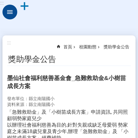
:::
跳到主要內容區塊
進
階
搜
尋
校
:::
首頁
校園動態
獎助學金公告
園
動
獎助學金公告
態
認
墨仙社會福利慈善基金會_急難救助金&小樹苗
識
成長方案
本
校
發布單位：縣立南陽國小
行
資料來源：縣立南陽國小
政
「急難救助金」及「小樹苗成長方案」申請資訊, 共同照
處
顧弱勢家庭兒少
室
以辦理社會福利慈善為目的,針對失親或缺乏母愛弱 勢家
庭之未滿18歲兒童及青少年,辦理「急難救助金」及 「小
學
樹苗成長方案」經費補助。