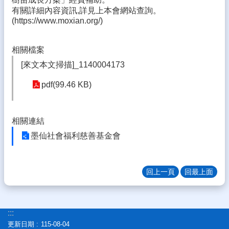
生
有關詳細內容資訊,詳見上本會網站查詢。
專
(https://www.moxian.org/)
區
校
相關檔案
園
[來文本文掃描]_1140004173
成
果
pdf(99.46 KB)
校
務
E
相關連結
化
墨仙社會福利慈善基金會
雲
林
縣
回上一頁
回最上面
數
位
精
:::
進
軟
更新日期
115-08-04