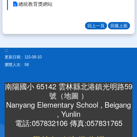
體
總統教育獎網站
宣
導
回上一頁
回最上面
專
區
登
:::
入
更新日期
115-08-10
管
瀏覽人次
58
理
南
南陽國小 65142 雲林縣北港鎮光明路59
陽
午
號（
地圖
）
餐
Nanyang Elementary School , Beigang
報
報
, Yunlin
電話:057832106 傳真:057831765
雲
林
縣