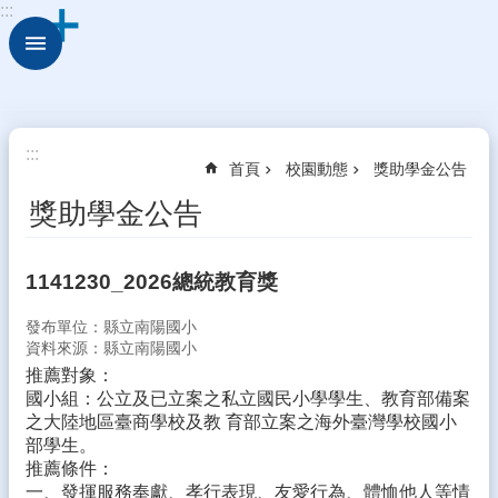
:::
跳到主要內容區塊
進
階
搜
尋
校
:::
首頁
校園動態
獎助學金公告
園
動
獎助學金公告
態
認
1141230_2026總統教育獎
識
本
發布單位：縣立南陽國小
校
資料來源：縣立南陽國小
推薦對象：
行
國小組：公立及已立案之私立國民小學學生、教育部備案
政
之大陸地區臺商學校及教 育部立案之海外臺灣學校國小
處
部學生。
室
推薦條件：
學
一、發揮服務奉獻、孝行表現、友愛行為、體恤他人等情