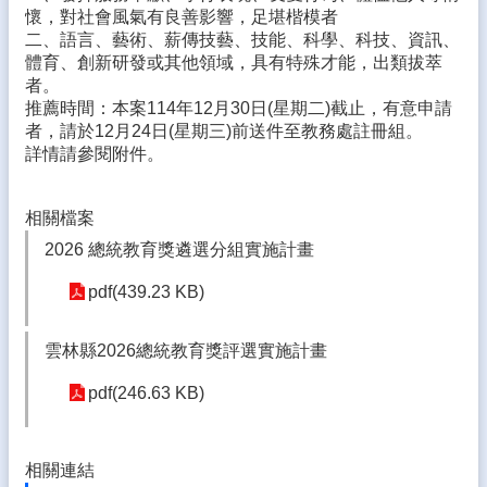
生
懷，對社會風氣有良善影響，足堪楷模者
專
二、語言、藝術、薪傳技藝、技能、科學、科技、資訊、
區
體育、創新研發或其他領域，具有特殊才能，出類拔萃
者。
校
推薦時間：本案114年12月30日(星期二)截止，有意申請
園
者，請於12月24日(星期三)前送件至教務處註冊組。
成
詳情請參閱附件。
果
校
相關檔案
務
2026 總統教育獎遴選分組實施計畫
E
化
pdf(439.23 KB)
雲
林
雲林縣2026總統教育獎評選實施計畫
縣
數
pdf(246.63 KB)
位
精
進
相關連結
軟