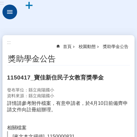
:::
跳到主要內容區塊
進
階
搜
尋
校
:::
首頁
校園動態
獎助學金公告
園
動
獎助學金公告
態
認
1150417_寶佳新住民子女教育獎學金
識
本
發布單位：縣立南陽國小
校
資料來源：縣立南陽國小
詳情請參考附件檔案，有意申請者，於4月10日前備齊申
行
請文件向註冊組辦理。
政
處
室
相關檔案
學
[來文本文掃描]_1150000831