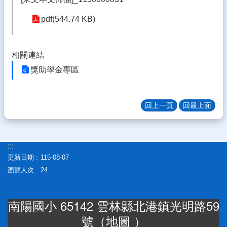
生
專
pdf(544.74 KB)
區
校
相關連結
園
成
獎助學金專區
果
校
回上一頁
回最上面
務
E
化
:::
雲
更新日期
115-08-07
林
縣
瀏覽人次
24
數
位
南陽國小 65142 雲林縣北港鎮光明路59
精
進
號（
地圖
）
軟