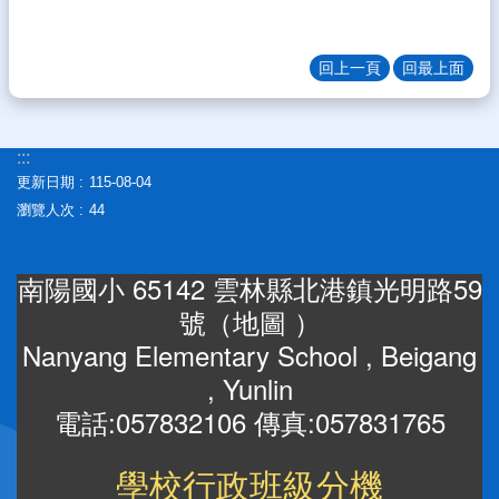
體
宣
回上一頁
回最上面
導
專
區
:::
登
更新日期
115-08-04
入
瀏覽人次
44
管
理
南陽國小 65142 雲林縣北港鎮光明路59
南
陽
號（
地圖
）
午
Nanyang Elementary School , Beigang
餐
報
, Yunlin
報
電話:057832106 傳真:057831765
雲
林
學校行政班級分機
縣