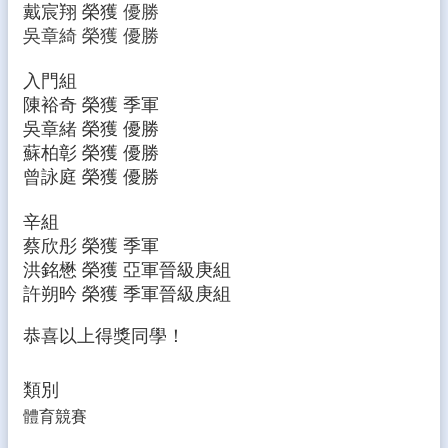
戴宸翔 榮獲
優勝
生
專
吳章綺 榮獲
優勝
區
入門組
校
陳裕奇 榮獲 季軍
園
吳章緒 榮獲 優勝
成
蘇柏彰 榮獲 優勝
果
曾詠庭 榮獲 優勝
校
務
辛組
E
蔡欣彤 榮獲 季軍
化
洪銘懋 榮獲 亞軍晉級庚組
雲
許朔昑 榮獲 季軍晉級庚組
林
縣
恭喜以上得獎同學！
數
位
類別
精
體育競賽
進
軟