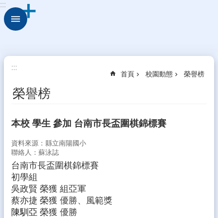
:::
跳到主要內容區塊
進
階
搜
尋
校
:::
首頁
校園動態
榮譽榜
園
動
榮譽榜
態
認
本校 學生 參加 台南市長盃圍棋錦標賽
識
本
資料來源：縣立南陽國小
校
聯絡人：蘇泳誌
台南市長盃圍棋錦標賽
行
政
初學組
處
吳政賢 榮獲 組亞軍
室
蔡亦捷 榮獲
優勝、
風範獎
陳馴亞
榮獲
優勝
學