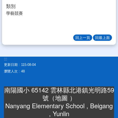
生
類別
專
學藝競賽
區
校
園
成
回上一頁
回最上面
果
校
務
:::
E
更新日期
115-08-04
化
瀏覽人次
48
雲
林
南陽國小 65142 雲林縣北港鎮光明路59
縣
數
號（
地圖
）
位
Nanyang Elementary School , Beigang
精
進
, Yunlin
軟