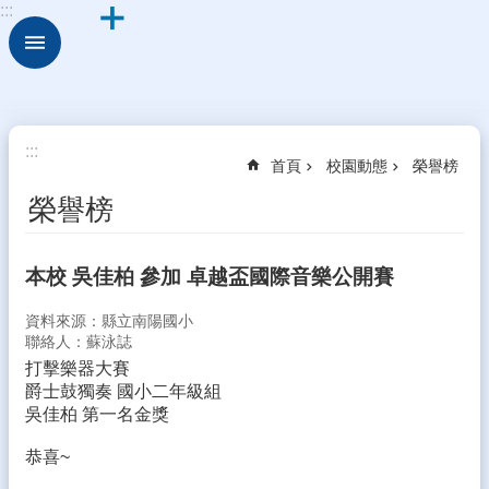
:::
跳到主要內容區塊
進
階
搜
尋
校
:::
首頁
校園動態
榮譽榜
園
動
榮譽榜
態
認
本校 吳佳柏 參加 卓越盃國際音樂公開賽
識
本
資料來源：縣立南陽國小
校
聯絡人：蘇泳誌
打擊樂器大賽
行
爵士鼓獨奏 國小二年級組
政
吳佳柏 第一名金獎
處
室
恭喜~
學