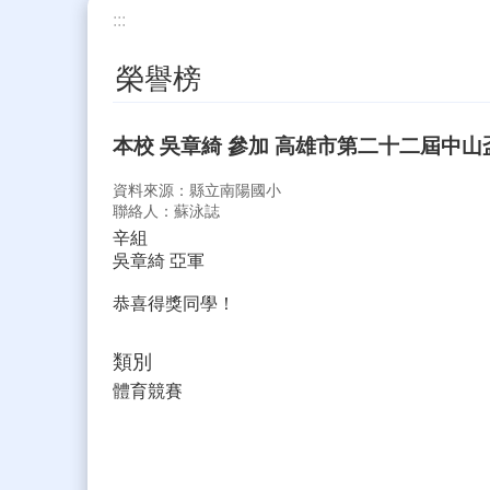
:::
榮譽榜
本校 吳章綺 參加 高雄市第二十二屆中
資料來源：縣立南陽國小
聯絡人：蘇泳誌
辛組
吳章綺 亞軍
恭喜得獎同學！
類別
體育競賽