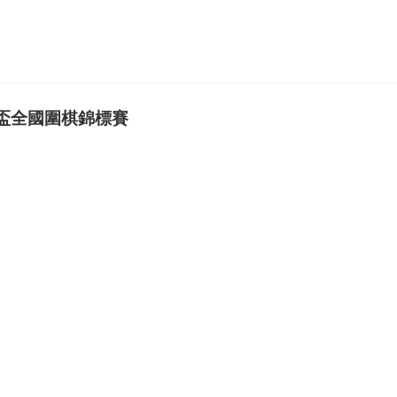
山盃全國圍棋錦標賽