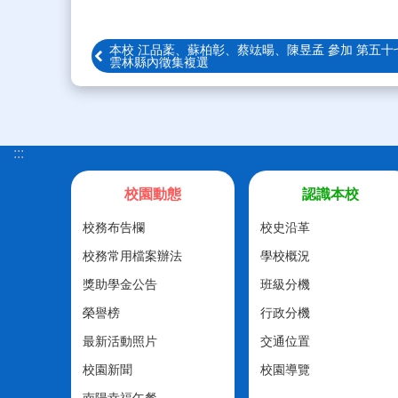
本校 江品葇、蘇柏彰、蔡竑暘、陳昱孟 參加 第五
雲林縣內徵集複選
:::
校園動態
認識本校
校務布告欄
校史沿革
校務常用檔案辦法
學校概況
獎助學金公告
班級分機
榮譽榜
行政分機
最新活動照片
交通位置
校園新聞
校園導覽