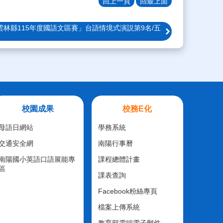
回上一頁
回最上面
雲林縣115年度國語文區賽」台語情境式演説第9名/五
校園成果
校務E化
母語日網站
學務系統
交通安全網
南陽行事曆
南陽國小英語口語展能專
課程總體計畫
區
課表查詢
Facebook粉絲專頁
檔案上傳系統