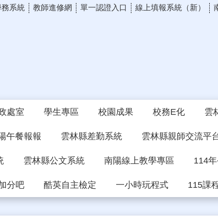
學務系統
教師進修網
單一認證入口
線上填報系統（新）
政處室
學生專區
校園成果
校務E化
雲
陽午餐報報
雲林縣差勤系統
雲林縣親師交流平
統
雲林縣公文系統
南陽線上教學專區
114
加分吧
酷英自主檢定
一小時玩程式
115課