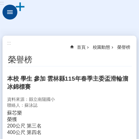
:::
跳到主要內容區塊
進
階
搜
尋
校
:::
首頁
校園動態
榮譽榜
園
動
榮譽榜
態
認
本校 學生 參加 雲林縣115年春季主委盃滑輪溜
識
冰錦標賽
本
校
資料來源：縣立南陽國小
行
聯絡人：蘇泳誌
政
蘇芯樂
處
榮獲
室
200公尺 第三名
400公尺 第四名
學