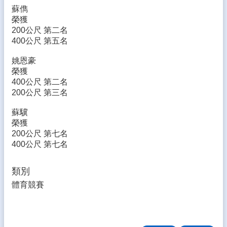
生
蘇儁
專
榮獲
區
200公尺 第二名
400公尺 第五名
校
園
姚恩豪
成
榮獲
果
400公尺 第二名
200公尺 第三名
校
務
蘇驥
E
榮獲
化
200公尺 第七名
400公尺 第七名
雲
林
縣
類別
數
體育競賽
位
精
進
軟