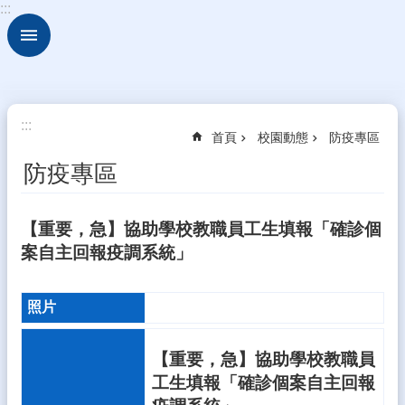
:::
跳到主要內容區塊
進
階
搜
尋
校
:::
首頁
校園動態
防疫專區
園
動
防疫專區
態
認
【重要，急】協助學校教職員工生填報「確診個
識
案自主回報疫調系統」
本
校
行
政
處
【重要，急】協助學校教職員
室
工生填報「確診個案自主回報
學