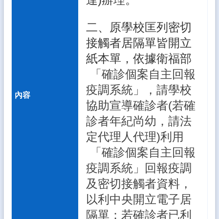
體
宣
二、原學校匡列密切
導
接觸者居隔單皆開立
專
區
紙本單，依據衛福部
「確診個案自主回報
登
入
疫調系統」，請學校
管
協助宣導確診者(若確
理
診者年紀尚幼，請法
南
陽
定代理人代理)利用
午
「確診個案自主回報
餐
報
疫調系統」回報疫調
報
及密切接觸者資料，
雲
以利中央開立電子居
林
隔單；若確診者已利
縣