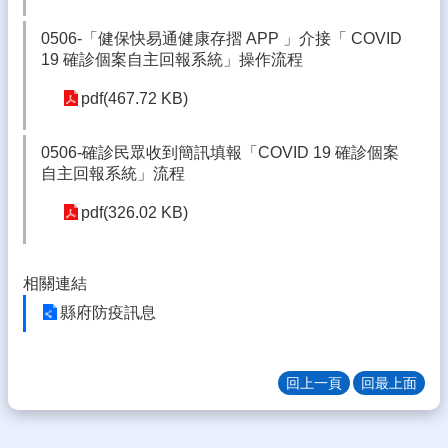
南
0506-「健保快易通健康存摺 APP 」介接「 COVID
陽
19 確診個案自主回報系統」操作流程
線
上
pdf(467.72 KB)
教
學
專
0506-確診民眾收到簡訊填報「COVID 19 確診個案
區
自主回報系統」流程
114
pdf(326.02 KB)
年
公
開
相關連結
授
課
縣府防疫訊息
性
別
回上一頁
回最上面
平
等
教