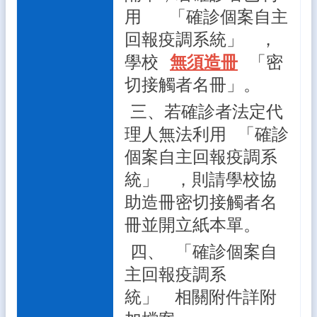
差
用
「確診個案自主
勤
回報疫調系統」
，
系
統
學校
無須造冊
「密
雲
切接觸者名冊」。
林
三、若確診者法定代
縣
親
理人無法利用
「確診
師
交
個案自主回報疫調系
流
統」
，則請學校協
平
台
助造冊密切接觸者名
冊並開立紙本單。
教
育
四、
「確診個案自
處
公
主回報疫調系
告
統」
相關附件詳附
雲