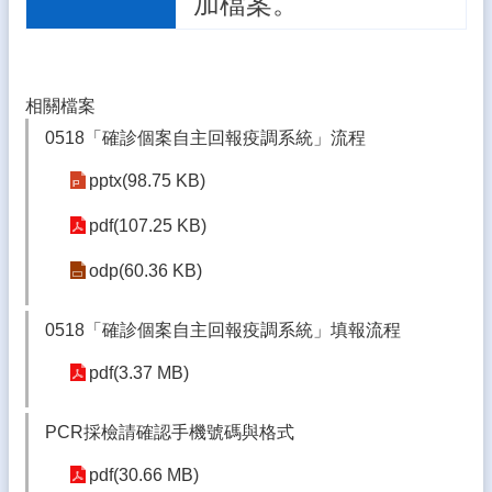
加檔案。
林
縣
學
生
卡
相關檔案
停
0518「確診個案自主回報疫調系統」流程
卡/
申
pptx(98.75 KB)
辦/
查
pdf(107.25 KB)
詢
系
odp(60.36 KB)
統
0518「確診個案自主回報疫調系統」填報流程
雲
林
pdf(3.37 MB)
縣
公
文
PCR採檢請確認手機號碼與格式
系
統
pdf(30.66 MB)