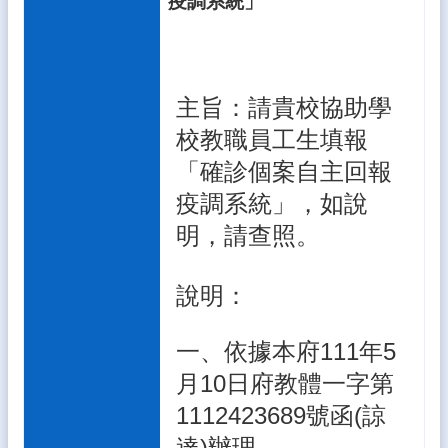
疫調系統」
生
專
區
校
主旨：請貴校協助學
園
校教職員工生填報
成
果
「確診個案自主回報
校
疫調系統」，如說
務
明，請查照。
E
化
說明：
雲
林
縣
一、依據本府111年5
數
位
月10日府教體一字第
精
1112423689號函(諒
進
軟
達)辦理。