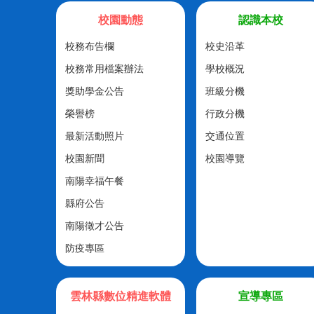
校園動態
認識本校
校務布告欄
校史沿革
校務常用檔案辦法
學校概況
獎助學金公告
班級分機
榮譽榜
行政分機
最新活動照片
交通位置
校園新聞
校園導覽
南陽幸福午餐
縣府公告
南陽徵才公告
防疫專區
雲林縣數位精進軟體
宣導專區