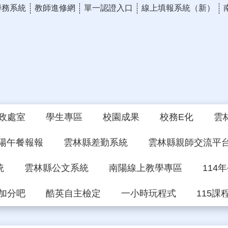
學務系統
教師進修網
單一認證入口
線上填報系統（新）
政處室
學生專區
校園成果
校務E化
雲
陽午餐報報
雲林縣差勤系統
雲林縣親師交流平
統
雲林縣公文系統
南陽線上教學專區
114
加分吧
酷英自主檢定
一小時玩程式
115課