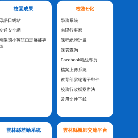
校園成果
校務E化
母語日網站
學務系統
交通安全網
南陽行事曆
南陽國小英語口語展能專
課程總體計畫
區
課表查詢
Facebook粉絲專頁
檔案上傳系統
教育部雲端電子郵件
校務行政檔案辦法
常用文件下載
雲林縣差勤系統
雲林縣親師交流平台