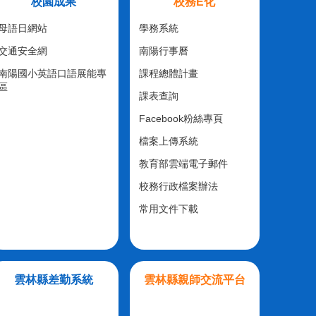
校園成果
校務E化
母語日網站
學務系統
交通安全網
南陽行事曆
南陽國小英語口語展能專
課程總體計畫
區
課表查詢
Facebook粉絲專頁
檔案上傳系統
教育部雲端電子郵件
校務行政檔案辦法
常用文件下載
雲林縣差勤系統
雲林縣親師交流平台