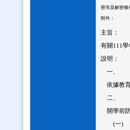
密等及解密條
附件：
主旨：
有關111
說明：
一、
依據教育
二、
開學前
(一)