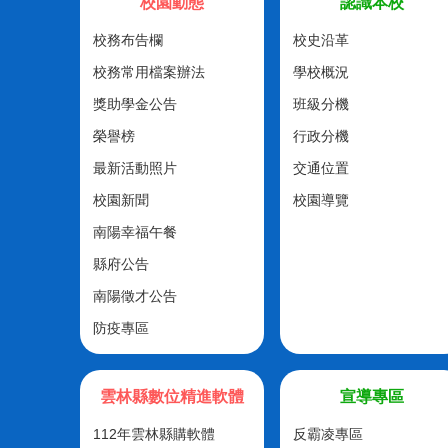
校園動態
認識本校
校務布告欄
校史沿革
校務常用檔案辦法
學校概況
獎助學金公告
班級分機
榮譽榜
行政分機
最新活動照片
交通位置
校園新聞
校園導覽
南陽幸福午餐
縣府公告
南陽徵才公告
防疫專區
雲林縣數位精進軟體
宣導專區
112年雲林縣購軟體
反霸凌專區