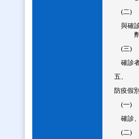
(二)
與確
(三)
確診
五、
防疫假
(一)
確診
(二)