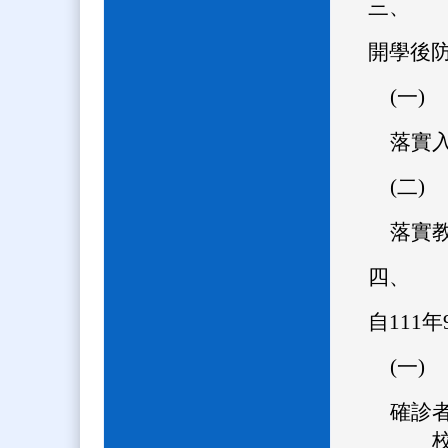
三、
開學後
(一)
落實
(二)
落實
四、
自111
(一)
確診