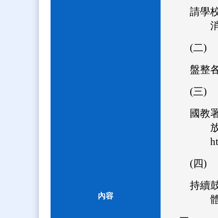
請學
(二)
盤整
(三)
國教
h
(四)
持續
內容