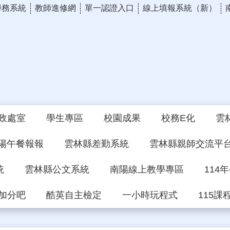
學務系統
教師進修網
單一認證入口
線上填報系統（新）
政處室
學生專區
校園成果
校務E化
雲
陽午餐報報
雲林縣差勤系統
雲林縣親師交流平
統
雲林縣公文系統
南陽線上教學專區
114
加分吧
酷英自主檢定
一小時玩程式
115課