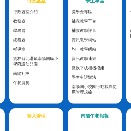
行政處室
學生專區
行政處室介紹
獎學金專區
教務處
補救教學平台
學務處
補救教學評量
總務處
資訊教學網站
輔導室
均一教學網站
雲林縣北港鎮南陽國民小
資訊教學連結
學附設幼兒園
微軟平板相機模組
南陽社團
學生申訴辦法
午餐廚房
南陽國小校園行動載具使
用管理規範
登入管理
南陽午餐報報