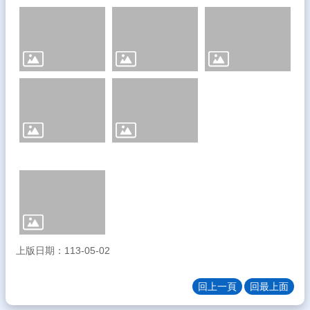
生
專
區
校
園
成
果
校
務
E
化
雲
林
縣
數
上版日期：113-05-02
位
精
回上一頁
回最上面
進
軟