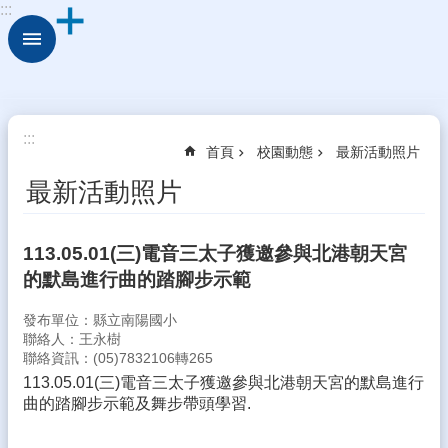
:::
跳到主要內容區塊
進
階
搜
尋
校
:::
首頁
校園動態
最新活動照片
園
動
最新活動照片
態
認
113.05.01(三)電音三太子獲邀參與北港朝天宮
識
的默島進行曲的踏腳步示範
本
校
發布單位：縣立南陽國小
行
聯絡人：王永樹
聯絡資訊：(05)7832106轉265
政
處
113.05.01(三)電音三太子獲邀參與北港朝天宮的默島進行
室
曲的踏腳步示範及舞步帶頭學習.
學