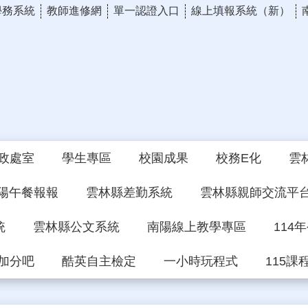
學務系統
教師進修網
單一認證入口
線上填報系統（新）
政處室
學生專區
校園成果
校務E化
雲
陽午餐報報
雲林縣差勤系統
雲林縣親師交流平
統
雲林縣公文系統
南陽線上教學專區
114
加分吧
酷英自主檢定
一小時玩程式
115課