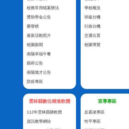
校務常用檔案辦法
學校概況
獎助學金公告
班級分機
榮譽榜
行政分機
最新活動照片
交通位置
校園新聞
校園導覽
南陽幸福午餐
縣府公告
南陽徵才公告
防疫專區
雲林縣數位精進軟體
宣導專區
112年雲林縣購軟體
反霸凌專區
資訊教學網站
性平專區