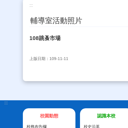
:::
輔導室活動照片
108跳蚤市場
上版日期：109-11-11
:::
校園動態
認識本校
校務布告欄
校史沿革