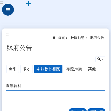
:::
跳到主要內容區塊
進
階
搜
尋
校
:::
首頁
校園動態
縣府公告
園
動
縣府公告
態
認
識
全部
徵才
本縣教育相關
專題推廣
其他
本
校
行
查無資料
政
處
室
學