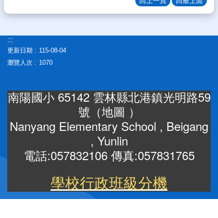
回上一頁
回最上面
生
專
區
:::
校
更新日期
115-08-04
園
瀏覽人次
1070
成
果
南陽國小 65142 雲林縣北港鎮光明路59
校
務
號（
地圖
）
E
Nanyang Elementary School , Beigang
化
, Yunlin
雲
電話:057832106 傳真:057831765
林
縣
數
學校行政班級分機
位
精
進
軟