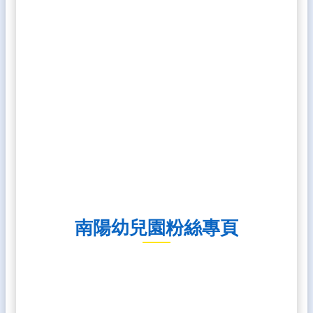
生
專
區
校
園
成
果
校
務
E
化
雲
林
南陽幼兒園粉絲專頁
縣
數
位
精
進
軟