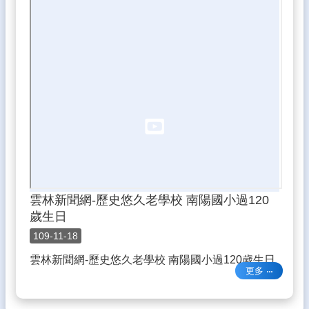
林
縣
學
生
卡
停
卡/
申
辦/
查
詢
系
統
雲林新聞網-歷史悠久老學校 南陽國小過120
雲
歲生日
林
109-11-18
縣
公
雲林新聞網-歷史悠久老學校 南陽國小過120歲生日
文
更多
系
統