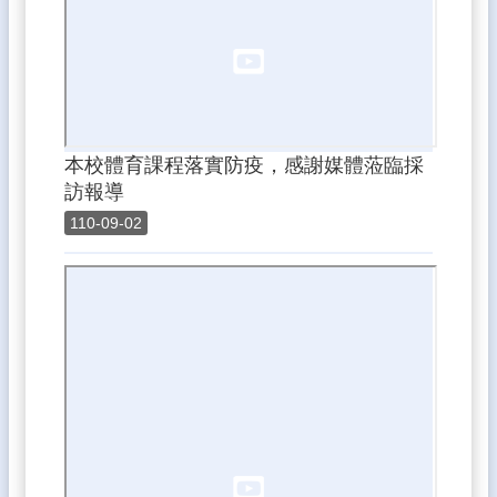
一
認
證
入
口
線
本校體育課程落實防疫，感謝媒體蒞臨採
上
訪報導
填
報
110-09-02
系
統
（新）
南
陽
師
生
google
登
入