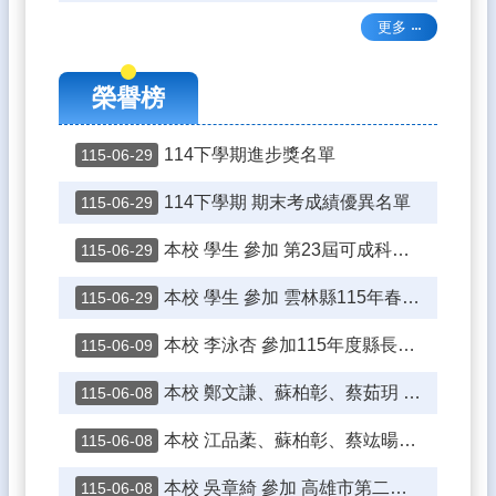
式
更多
115
課
程
榮譽榜
計
畫
114下學期進步獎名單
115-06-29
熱
門
114下學期 期末考成績優異名單
115-06-29
關
鍵
本校 學生 參加 第23屆可成科技盃全國圍棋賽
115-06-29
字
本校 學生 參加 雲林縣115年春季主委盃滑輪溜冰錦標賽
115-06-29
回
首
本校 李泳杏 參加115年度縣長盃武術太極拳錦標賽
115-06-09
頁
本校 鄭文謙、蘇柏彰、蔡茹玥 參加 嘉義市115年「市長盃」全國跆拳道錦標賽
115-06-08
網
站
本校 江品葇、蘇柏彰、蔡竑暘、陳昱孟 參加 第五十七屆世界兒童畫展國內作品比賽雲林縣內徵集複選
115-06-08
導
覽
本校 吳章綺 參加 高雄市第二十二屆中山盃全國圍棋錦標賽
115-06-08