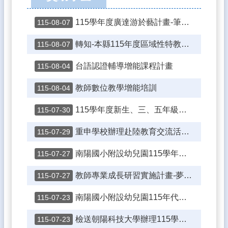
育
專
區
115學年度廣達游於藝計畫-筆墨行旅教師研習 營
115-08-07
閱
轉知-本縣115年度區域性特教研習場次時間表
115-08-07
讀
加
台語認證輔導增能課程計畫
115-08-04
分
吧
教師數位教學增能培訓
115-08-04
酷
115學年度新生、三、五年級學生暨導師編班公告
115-07-30
英
自
重申學校辦理赴陸教育交流活動應注意事項及落實填報登錄平臺事宜
115-07-29
主
檢
南陽國小附設幼兒園115學年度代理教師第2次甄試結果
115-07-27
定
教師專業成長研習實施計畫-夢的 N 次方
一
115-07-27
小
時
南陽國小附設幼兒園115年代理教師第2次甄試簡章
115-07-23
玩
程
檢送朝陽科技大學辦理115學年度第1學期碩、學士推廣教育學分班海報1份
115-07-23